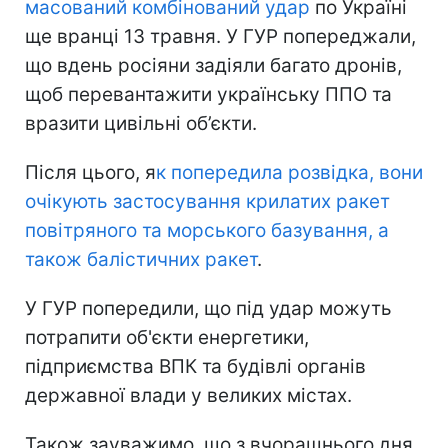
масований комбінований удар
по Україні
ще вранці 13 травня. У ГУР попереджали,
що вдень росіяни задіяли багато дронів,
щоб перевантажити українську ППО та
вразити цивільні об’єкти.
Після цього, я
к попередила розвідка, вони
очікують застосування крилатих ракет
повітряного та морського базування, а
також балістичних ракет
.
У ГУР попередили, що під удар можуть
потрапити об'єкти енергетики,
підприємства ВПК та будівлі органів
державної влади у великих містах.
Також зауважимо, що з вчорашнього дня