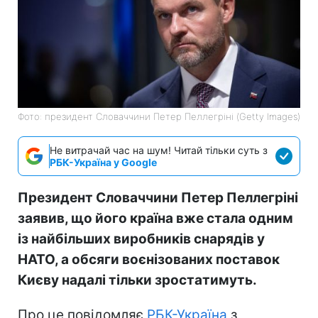
Фото: президент Словаччини Петер Пеллегріні (Getty Images)
Не витрачай час на шум! Читай тільки суть з
РБК-Україна у Google
Президент Словаччини Петер Пеллегріні
заявив, що його країна вже стала одним
із найбільших виробників снарядів у
НАТО, а обсяги воєнізованих поставок
Києву надалі тільки зростатимуть.
Про це повідомляє
РБК-Україна
з