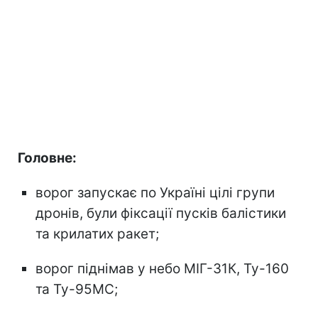
Головне:
ворог запускає по Україні цілі групи
дронів, були фіксації пусків балістики
та крилатих ракет;
ворог піднімав у небо МІГ-31К, Ту-160
та Ту-95МС;