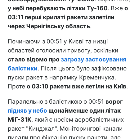
у небі перебувають літаки Ту-160
. Вже
о
03:11 перші крилаті ракети залетіли
через Чернігівську область
.
Починаючи з 00:51 у Києві та низці
областей оголосили тривогу, оскільки
стало відомо про
загрозу застосування
балістики
. Після цього було зафіксовано
пуски ракет в напрямку Кременчука.
Проте
о 03:10 ракети вже летіли на Київ
.
Паралельно з балістикою о 00:51
ворог
підняв у небо
щонайменше один літак
МіГ-31К
, який є носієм аеробалістичних
ракет "Кинджал". Моніторингові канали
писали про фіксацію пуску ракети, але