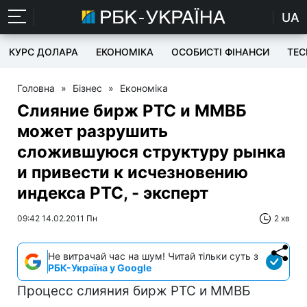
UA
КУРС ДОЛАРА
ЕКОНОМІКА
ОСОБИСТІ ФІНАНСИ
TEC
Головна
»
Бізнес
»
Економіка
Слияние бирж РТС и ММВБ
может разрушить
сложившуюся структуру рынка
и привести к исчезновению
индекса РТС, - эксперт
09:42 14.02.2011 Пн
2 хв
Не витрачай час на шум! Читай тільки суть з
РБК-Україна у Google
Процесс слияния бирж РТС и ММВБ