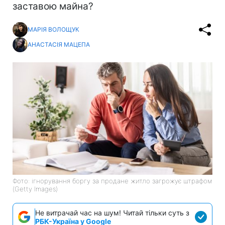
заставою майна?
МАРІЯ ВОЛОЩУК
АНАСТАСІЯ МАЦЕПА
Фото: ігнорування боргу за продане житло загрожує штрафом
(Getty Images)
Не витрачай час на шум! Читай тільки суть з
РБК-Україна у Google