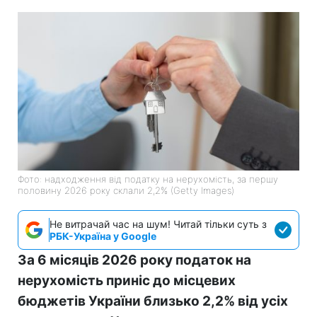
Фото: надходження від податку на нерухомість, за першу
половину 2026 року склали 2,2% (Getty Images)
Не витрачай час на шум! Читай тільки суть з
РБК-Україна у Google
За 6 місяців 2026 року податок на
нерухомість приніс до місцевих
бюджетів України близько 2,2% від усіх