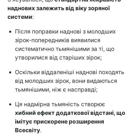
наднових залежить від віку зоряної
системи
:
Після поправки наднові з молодших
зірок-попередників виявилися
систематично тьмянішими за ті, що
утворилися від старіших зірок;
Оскільки віддаленіші наднові походять
від молодших зірок, вони видаються
тьмянішими, ніж є насправді;
Ця надмірна тьмяність створює
хибний ефект додаткової відстані, що
імітує прискорене розширення
Всесвіту
.