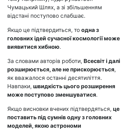
Чумацький Шлях, а зі збільшенням
відстані поступово слабшає.
Якщо це підтвердиться, то
одна з
головних ідей сучасної космології може
виявитися хибною
.
За словами авторів роботи,
Всесвіт і далі
розширюється, але не прискорюється
,
як вважалося останні десятиліття.
Навпаки,
швидкість цього розширення
може поступово зменшуватися
.
Якщо висновки вчених підтвердяться,
це
поставить під сумнів одну з головних
моделей, якою астрономи