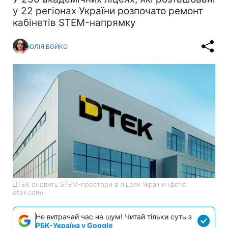
у 22 регіонах України розпочато ремонт
кабінетів STEM-напрямку
ЮЛІЯ БОЙКО
ДТЕК оновить STEM-простори в ліцеях України (фото:
dtek.com)
Не витрачай час на шум! Читай тільки суть з
РБК-Україна у Google