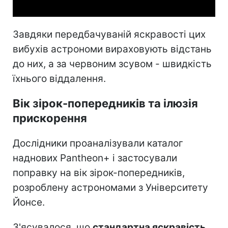
Завдяки передбачуваній яскравості цих
вибухів астрономи вираховують відстань
до них, а за червоним зсувом - швидкість
їхнього віддалення.
Вік зірок-попередників та ілюзія
прискорення
Дослідники проаналізували каталог
наднових Pantheon+ і застосували
поправку на вік зірок-попередників,
розроблену астрономами з Університету
Йонсе.
З'ясувалося, що
стандартна яскравість