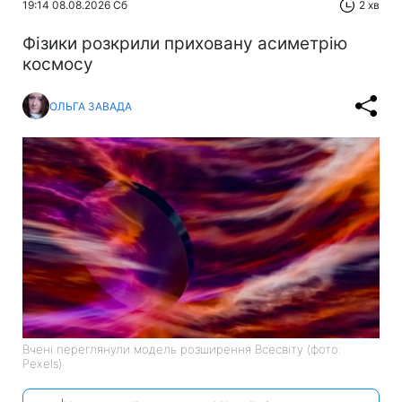
19:14 08.08.2026 Сб
2 хв
Фізики розкрили приховану асиметрію
космосу
ОЛЬГА ЗАВАДА
Вчені переглянули модель розширення Всесвіту (фото:
Pexels)