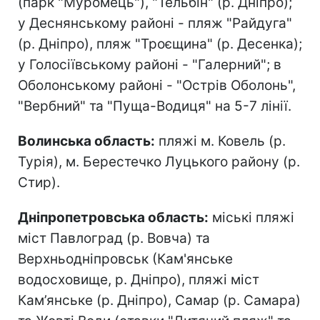
(парк "Муромець"), "Тельбін" (р. Дніпро);
у Деснянському районі - пляж "Райдуга"
(р. Дніпро), пляж "Троєщина" (р. Десенка);
у Голосіївському районі - "Галерний"; в
Оболонському районі - "Острів Оболонь",
"Вербний" та "Пуща-Водиця" на 5-7 лінії.
Волинська область:
пляжі м. Ковель (р.
Турія), м. Берестечко Луцького району (р.
Стир).
Дніпропетровська область:
міські пляжі
міст Павлоград (р. Вовча) та
Верхньодніпровськ (Кам'янське
водосховище, р. Дніпро), пляжі міст
Кам’янське (р. Дніпро), Самар (р. Самара)