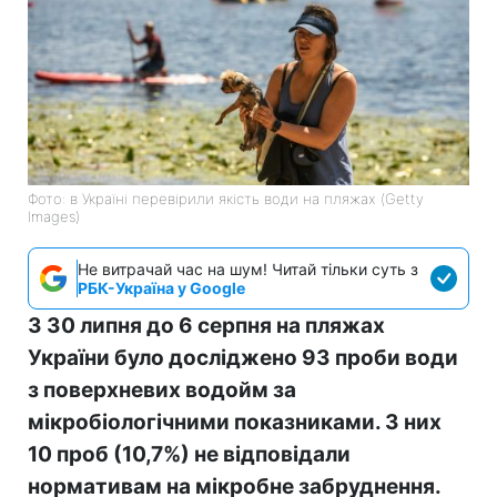
Фото: в Україні перевірили якість води на пляжах (Getty
Images)
Не витрачай час на шум! Читай тільки суть з
РБК-Україна у Google
З 30 липня до 6 серпня на пляжах
України було досліджено 93 проби води
з поверхневих водойм за
мікробіологічними показниками. З них
10 проб (10,7%) не відповідали
нормативам на мікробне забруднення.