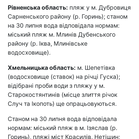
Рівненська область:
пляж у м. Дубровиця
Сарненського району (р. Горинь); станом
на 30 липня вода відповідала нормам:
міський пляж м. Млинів Дубенського
району (р. Іква, Млинівське
водосховище).
Хмельницька область:
м. Шепетівка
(водосховище (ставок) на річці Гуска);
відібрані проби води з пляжу у м.
Старокостянтинів (місце злиття річок
Случ та Ікопоть) ще опрацьовуються.
Станом на 30 липня вода відповідала
нормам: міський пляж в м. Ізяслав (р.
Горинь), пляжі міст Красилів, Нетішин;