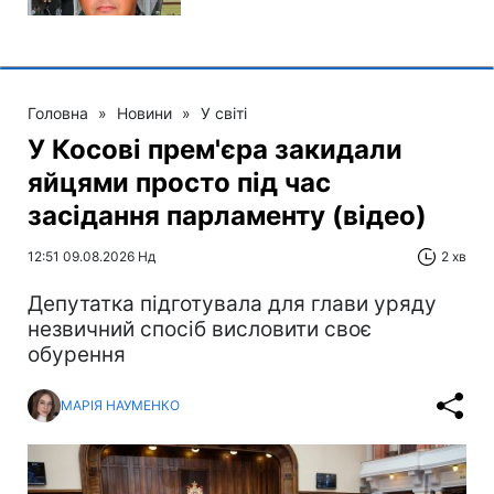
Головна
»
Новини
»
У світі
У Косові прем'єра закидали
яйцями просто під час
засідання парламенту (відео)
12:51 09.08.2026 Нд
2 хв
Депутатка підготувала для глави уряду
незвичний спосіб висловити своє
обурення
МАРІЯ НАУМЕНКО