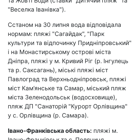
та Жовті Води (ставки "Дитячий пляж" та
"Веселка Іванівка").
Сстаном на 30 липня вода відповідала
нормам: пляжі "Сагайдак", "Парк
культури та відпочинку Придніпровський"
і на Монастирському острові міста
Дніпра, пляжі у м. Кривий Ріг (р. Інгулець
та р. Саксагань), міські пляжі міст
Павлоград та Верхньодніпровськ, пляжі
міст Кам’янське та Самар, міський пляж
міста Зеленодольськ (водосховище),
пляж ДП "Санаторій "Курорт Орлівщина"
у с. Орлівщина (р. Самара).
Івано-Франківська область:
пляжі м.
Івано-Франківськ та с. Поляниця