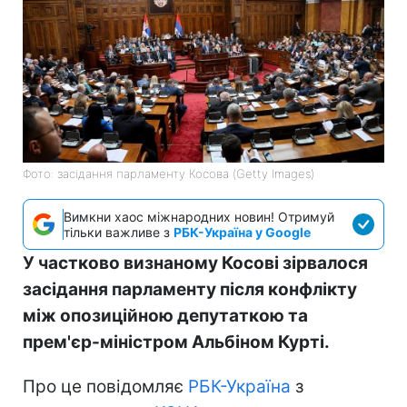
Фото: засідання парламенту Косова (Getty Images)
Вимкни хаос міжнародних новин! Отримуй
тільки важливе з
РБК-Україна у Google
У частково визнаному Косові зірвалося
засідання парламенту після конфлікту
між опозиційною депутаткою та
прем'єр-міністром Альбіном Курті.
Про це повідомляє
РБК-Україна
з