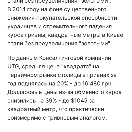
стали без преувеличения "золотыми".
В 2014 году на фоне существенного
снижения покупательской способности
украинцев и стремительного падения
курса гривны, квадратные метры в Киеве
стали без преувеличения "золотыми".
По данным Консалтинговой компании
UTG, средняя цена "квадрата" на
первичном рынке столицы в гривнах за
год поднялась на 20% - до 16 480 грн.
Долларовые цены из-за обменного курса
снизились на 39% - до $1045 за
квадратный метр, что практически
соизмеримо с гривневым аналогом.