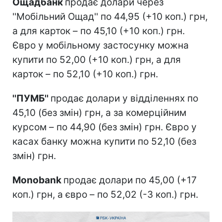
Ощадбанк
продає долари через
''Мобільний Ощад'' по 44,95 (+10 коп.) грн,
а для карток – по 45,10 (+10 коп.) грн.
Євро у мобільному застосунку можна
купити по 52,00 (+10 коп.) грн, а для
карток – по 52,10 (+10 коп.) грн.
''ПУМБ''
продає долари у відділеннях по
45,10 (без змін) грн, а за комерційним
курсом – по 44,90 (без змін) грн. Євро у
касах банку можна купити по 52,10 (без
змін) грн.
Monobank
продає долари по 45,00 (+17
коп.) грн, а євро – по 52,02 (-3 коп.) грн.