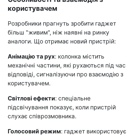
користувачем
Розробники прагнуть зробити гаджет
більш "живим", ніж наявні на ринку
аналоги. Що отримає новий пристрій:
Анімацію та рух
: колонка містить
механічні частини, які рухаються під час
відповіді, сигналізуючи про взаємодію з
користувачем.
Світлові ефекти
: спеціальне
підсвічування показує, коли пристрій
слухає співрозмовника.
Голосовий режим
: гаджет використовує