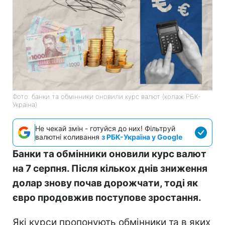
Фото: банки та обмінники оновили курс валют (колаж РБК-
Україна)
Не чекай змін - готуйся до них! Фільтруй
валютні коливання
з РБК-Україна у Google
Банки та обмінники оновили курс валют
на 7 серпня. Після кількох днів зниження
долар знову почав дорожчати, тоді як
євро продовжив поступове зростання.
Які курси пропонують обмінники та в яких