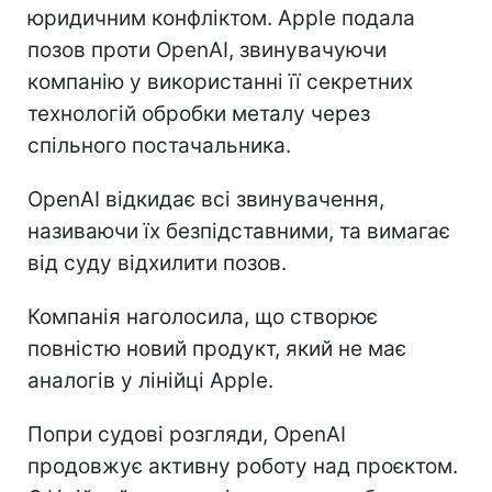
юридичним конфліктом. Apple подала
позов проти OpenAI, звинувачуючи
компанію у використанні її секретних
технологій обробки металу через
спільного постачальника.
OpenAI відкидає всі звинувачення,
називаючи їх безпідставними, та вимагає
від суду відхилити позов.
Компанія наголосила, що створює
повністю новий продукт, який не має
аналогів у лінійці Apple.
Попри судові розгляди, OpenAI
продовжує активну роботу над проєктом.