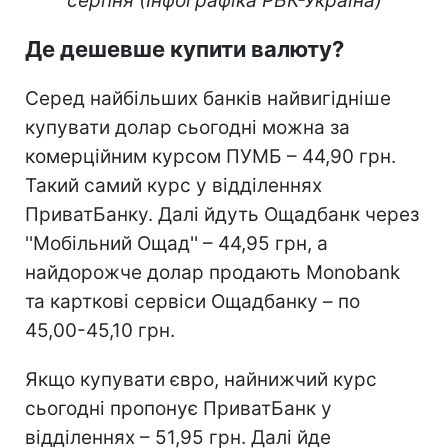
серпня (Інфографіка РБК-Україна)
Де дешевше купити валюту?
Серед найбільших банків найвигідніше
купувати долар сьогодні можна за
комерційним курсом ПУМБ – 44,90 грн.
Такий самий курс у відділеннях
ПриватБанку. Далі йдуть Ощадбанк через
''Мобільний Ощад'' – 44,95 грн, а
найдорожче долар продають Monobank
та карткові сервіси Ощадбанку – по
45,00-45,10 грн.
Якщо купувати євро, найнижчий курс
сьогодні пропонує ПриватБанк у
відділеннях – 51,95 грн. Далі йде