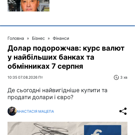
Головна
»
Бізнес
»
Фінанси
Долар подорожчав: курс валют
у найбільших банках та
обмінниках 7 серпня
10:35 07.08.2026 Пт
3 хв
Де сьогодні найвигідніше купити та
продати долари і євро?
АНАСТАСІЯ МАЦЕПА