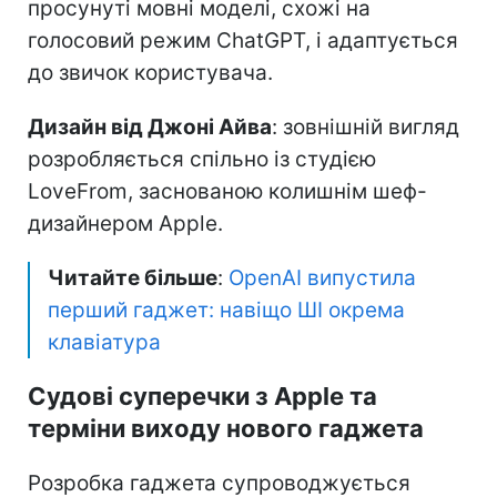
просунуті мовні моделі, схожі на
голосовий режим ChatGPT, і адаптується
до звичок користувача.
Дизайн від Джоні Айва
: зовнішній вигляд
розробляється спільно із студією
LoveFrom, заснованою колишнім шеф-
дизайнером Apple.
Читайте більше
:
OpenAI випустила
перший гаджет: навіщо ШІ окрема
клавіатура
Судові суперечки з Apple та
терміни виходу нового гаджета
Розробка гаджета супроводжується