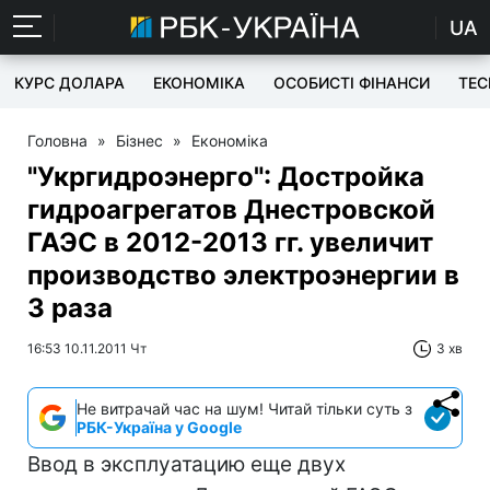
UA
КУРС ДОЛАРА
ЕКОНОМІКА
ОСОБИСТІ ФІНАНСИ
TEC
Головна
»
Бізнес
»
Економіка
"Укргидроэнерго": Достройка
гидроагрегатов Днестровской
ГАЭС в 2012-2013 гг. увеличит
производство электроэнергии в
3 раза
16:53 10.11.2011 Чт
3 хв
Не витрачай час на шум! Читай тільки суть з
РБК-Україна у Google
Ввод в эксплуатацию еще двух