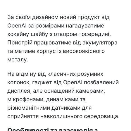
За своїм дизайном новий продукт від
OpenAI за розмірами нагадуватиме
хокейну шайбу з отвором посередині.
Пристрій працюватиме від акумулятора
та матиме корпус із високоякісного
металу.
На відміну від класичних розумних
колонок, гаджет від OpenAI позбавлений
дисплея, але оснащений камерами,
мікрофонами, динаміками та
різноманітними датчиками для
сприйняття навколишнього середовища.
Особливості та взаємодія з