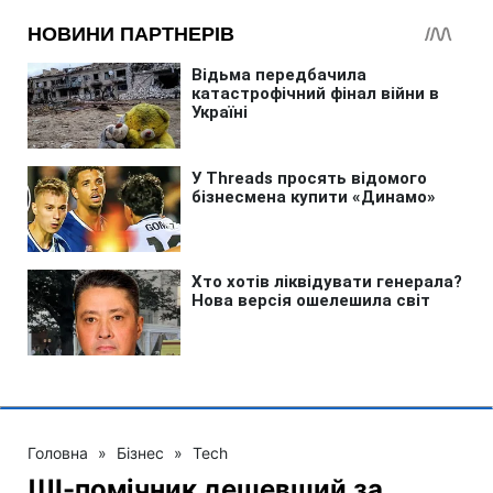
Головна
»
Бізнес
»
Tech
ШІ-помічник дешевший за