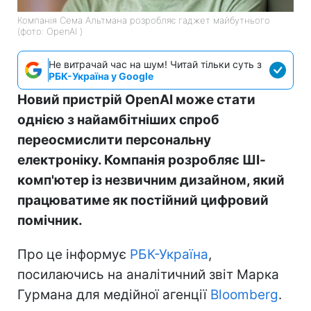
Компанія Сема Альтмана розробляє гаджет майбутнього
(фото: OpenAI )
Не витрачай час на шум! Читай тільки суть з
РБК-Україна у Google
Новий пристрій OpenAI може стати
однією з найамбітніших спроб
переосмислити персональну
електроніку. Компанія розробляє ШІ-
комп'ютер із незвичним дизайном, який
працюватиме як постійний цифровий
помічник.
Про це інформує
РБК-Україна
,
посилаючись на аналітичний звіт Марка
Гурмана для медійної агенції
Bloomberg
.