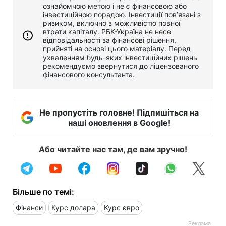
ознайомчою метою і не є фінансовою або
інвестиційною порадою. Інвестиції пов’язані з
ризиком, включно з можливістю повної
втрати капіталу. РБК-Україна не несе
відповідальності за фінансові рішення,
прийняті на основі цього матеріалу. Перед
ухваленням будь-яких інвестиційних рішень
рекомендуємо звернутися до ліцензованого
фінансового консультанта.
Не пропустіть головне! Підпишіться на
наші оновлення в Google!
Або читайте нас там, де вам зручно!
Більше по темі:
Фінанси
Курс долара
Курс євро