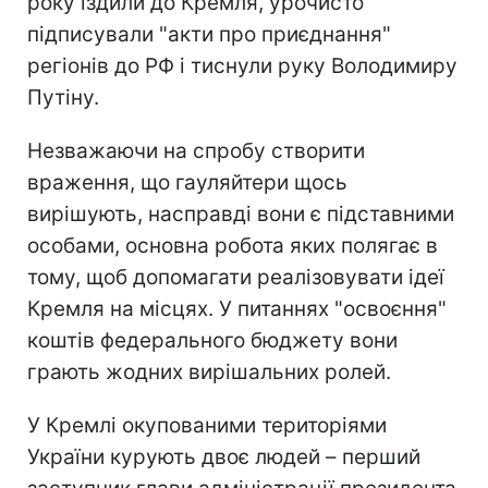
року їздили до Кремля, урочисто
підписували "акти про приєднання"
регіонів до РФ і тиснули руку Володимиру
Путіну.
Незважаючи на спробу створити
враження, що гауляйтери щось
вирішують, насправді вони є підставними
особами, основна робота яких полягає в
тому, щоб допомагати реалізовувати ідеї
Кремля на місцях. У питаннях "освоєння"
коштів федерального бюджету вони
грають жодних вирішальних ролей.
У Кремлі окупованими територіями
України курують двоє людей – перший