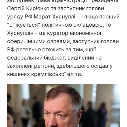
заступник глави адміністрації президента
Сергій Кирієнко та заступник голови
уряду РФ Марат Хуснуллін. І якщо перший
"опікується" політичною складовою, то
Хуснуллін – це куратор економічної
сфери. Іншими словами, заступник голови
РФ ретельно стежить за тим, щоб
федеральний бюджет, виділений на
захоплені регіони, здебільшого осідав у
кишенях кремлівської еліти.