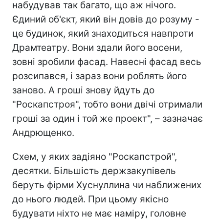
набудував так багато, що аж нічого.
Єдиний об'єкт, який він довів до розуму -
це будинок, який знаходиться навпроти
Драмтеатру. Вони здали його восени,
зовні зробили фасад. Навесні фасад весь
розсипався, і зараз вони роблять його
заново. А гроші знову йдуть до
"Роскапстроя", тобто вони двічі отримали
гроші за один і той же проект", – зазначає
Андрющенко.
Схем, у яких задіяно "Роскапстрой",
десятки. Більшість держзакупівель
беруть фірми Хуснуллина чи наближених
до нього людей. При цьому якісно
будувати ніхто не має наміру, головне