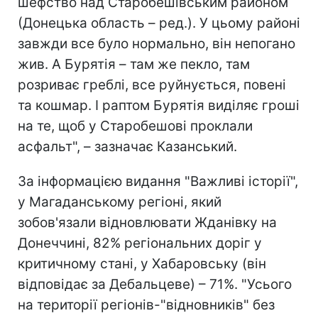
шефство над Старобешівським районом
(Донецька область – ред.). У цьому районі
завжди все було нормально, він непогано
жив. А Бурятія – там же пекло, там
розриває греблі, все руйнується, повені
та кошмар. І раптом Бурятія виділяє гроші
на те, щоб у Старобешові проклали
асфальт", – зазначає Казанський.
За інформацією видання "Важливі історії",
у Магаданському регіоні, який
зобов'язали відновлювати Жданівку на
Донеччині, 82% регіональних доріг у
критичному стані, у Хабаровську (він
відповідає за Дебальцеве) – 71%. "Усього
на території регіонів-"відновників" без