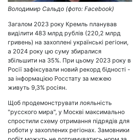
Володимир Сальдо (фото: Facebook)
Загалом 2023 року Кремль планував
виділити 483 млрд рублів (220,2 млрд
гривень) на захоплені українські регіони,
а 2024 року цю суму збиралися
збільшити на 35%. При цьому 2023 року в
Росії зафіксували новий рекорд бідності -
за інформацією Росстату за межею
живуть 9,3% росіян.
Щоб продемонструвати лояльність
"русского мира", у Москві максимально
спростили схему отримання підрядів для
роботи у захоплених регіонах. Замовники
робіт можуть не дотримуватись норм за