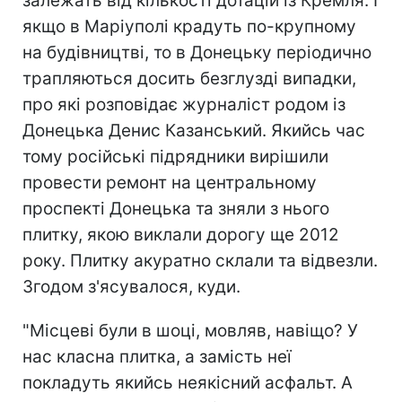
залежать від кількості дотацій із Кремля. І
якщо в Маріуполі крадуть по-крупному
на будівництві, то в Донецьку періодично
трапляються досить безглузді випадки,
про які розповідає журналіст родом із
Донецька Денис Казанський. Якийсь час
тому російські підрядники вирішили
провести ремонт на центральному
проспекті Донецька та зняли з нього
плитку, якою виклали дорогу ще 2012
року. Плитку акуратно склали та відвезли.
Згодом з'ясувалося, куди.
"Місцеві були в шоці, мовляв, навіщо? У
нас класна плитка, а замість неї
покладуть якийсь неякісний асфальт. А