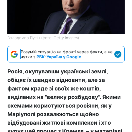
Володимир Путін (фото: Getty Images)
Розумій ситуацію на фронті через факти, а не
чутки з
РБК-Україна у Google
Росія, окупувавши українські землі,
обіцяє їх швидко відновити, але за
фактом краде зі своїх же коштів,
виділених на "велику розбудову". Якими
схемами користуються росіяни, як у
Маріуполі розвалюються щойно
відбудовані житлові комплекси і хто
курує цей процес з Кремля, – у матеріалі