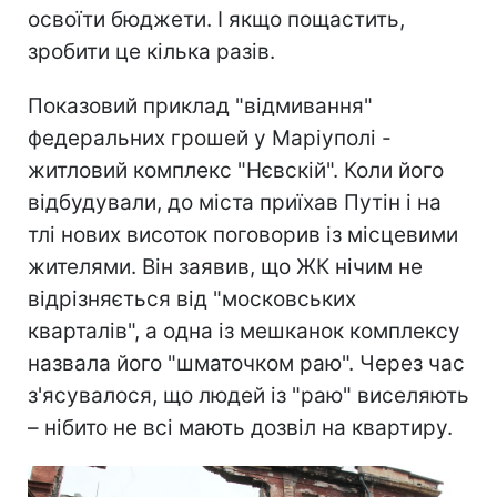
освоїти бюджети. І якщо пощастить,
зробити це кілька разів.
Показовий приклад "відмивання"
федеральних грошей у Маріуполі -
житловий комплекс "Нєвскій". Коли його
відбудували, до міста приїхав Путін і на
тлі нових висоток поговорив із місцевими
жителями. Він заявив, що ЖК нічим не
відрізняється від "московських
кварталів", а одна із мешканок комплексу
назвала його "шматочком раю". Через час
з'ясувалося, що людей із "раю" виселяють
– нібито не всі мають дозвіл на квартиру.