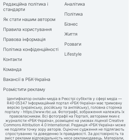
Редакційна політика і
Аналітика
стандарти
Політика
Як стати нашим автором
Бізнес
Правила користування
Життя
Правова інформація
Розваги
Політика конфіденційності
Lifestyle
Контакти
Команда
Вакансії в РБК-Україна
Розмістити рекламу
Ідентифікатор онлайн-медіа в Реєстрі суб’єктів у сфері медіа —
R40-05347 Інформаційний портал «РБК-Україна» має тримовну
версію (українську, російську та англійську), головна сторінка
порталу -
https://www.rbc.ua
. Фотографії, зображення належать їх
правовласникам. Всі фотографії на Порталі, авторами яких є
журналісти «РБК-Україна», розміщені на умовах ліцензії Creative
Commons Attribution 4.0 International. Редакція «РБК-Україна» може
не поділяти точку зору авторів. Оціночні судження не підлягають
спростуванню та доведенню їх правдивості. За достовірність та
зміст реклами відповідальність несе рекламодавець. Матеріали,