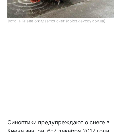
Фото: в Киеве ожидается снег (golos.kievcity.gov.ua)
Синоптики предупреждают о снеге в
Киеве завтра, 6-7 декабря 2017 года.