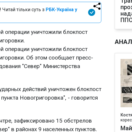
Тра
про
 Читай тільки суть з
РБК-Україна у
над
ПП
й операции уничтожили блокпост
игоровки.
АНАЛ
й операции уничтожили блокпост
игоровки. Об этом сообщает пресс-
дования "Север" Министерства
-ударных действий уничтожен блокпост
пункта Новогригоровка", - говорится
Кост
ентре, зафиксировано 15 обстрелов
корес
Май
ер" в районах 9 населенных пунктов.