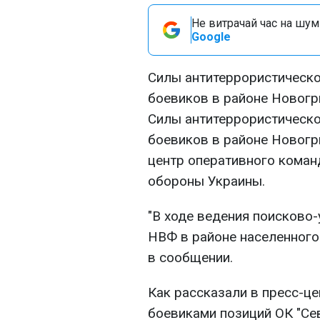
Не витрачай час на шум!
Google
Силы антитеррористическо
боевиков в районе Новогр
Силы антитеррористическо
боевиков в районе Новогр
центр оперативного коман
обороны Украины.
"В ходе ведения поисково
НВФ в районе населенного 
в сообщении.
Как рассказали в пресс-ц
боевиками позиций ОК "Сев