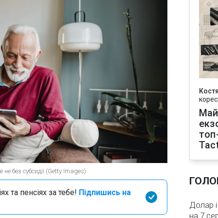
Кост
корес
Май
екз
топ
Tact
не без субсидії (Getty Images)
ГОЛО
х та пенсіях за тебе!
Підпишись на
Долар і
на 7 се