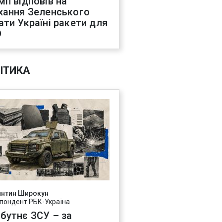
мп відповів на
хання Зеленського
ати Україні ракети для
О
ІТИКА
янтин Широкун
пондент РБК-Україна
бутнє ЗСУ – за