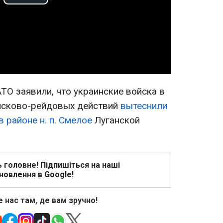
Play
Video
ТО заявили, что украинские войска в
оисково-рейдовых действий
вытеснили
 районе н. п. Смелое
Луганской
ь головне! Підпишіться на наші
новлення в Google!
 нас там, де вам зручно!