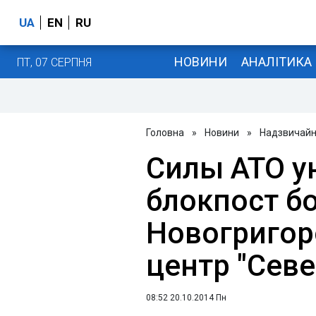
UA
EN
RU
НОВИНИ
АНАЛІТИКА
ПТ, 07 СЕРПНЯ
Головна
»
Новини
»
Надзвичайні
Силы АТО у
блокпост б
Новогригоро
центр "Севе
08:52 20.10.2014 Пн