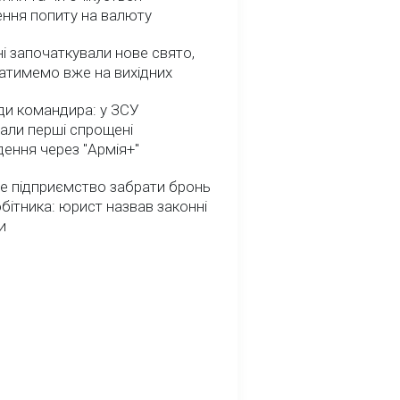
ення попиту на валюту
ні започаткували нове свято,
атимемо вже на вихідних
ди командира: у ЗСУ
али перші спрощені
ення через "Армія+"
е підприємство забрати бронь
обітника: юрист назвав законні
и