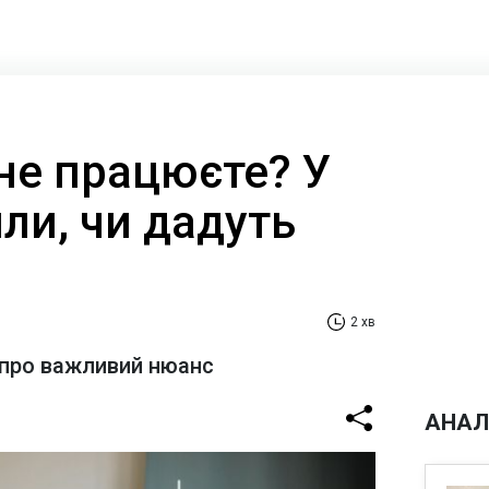
не працюєте? У
ли, чи дадуть
2 хв
 про важливий нюанс
АНАЛ