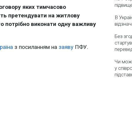
підвищ
договору яких тимчасово
ть претендувати на житлову
В Украї
го потрібно виконати одну важливу
відзнач
Без зго
стартув
раїна
з посиланням на
заяву
ПФУ.
перевед
Чи мож
у співр
підстав