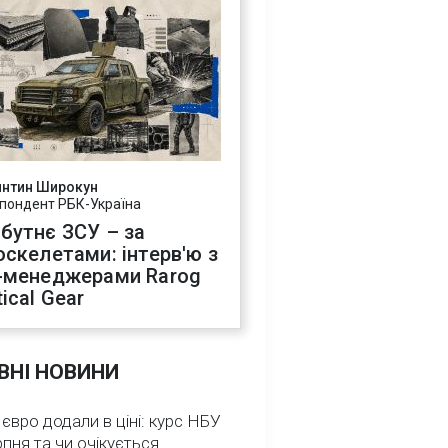
янтин Широкун
пондент РБК-Україна
бутнє ЗСУ – за
оскелетами: інтерв'ю з
-менеджерами Rarog
ical Gear
ВНІ НОВИНИ
 євро додали в ціні: курс НБУ
рпня та чи очікується