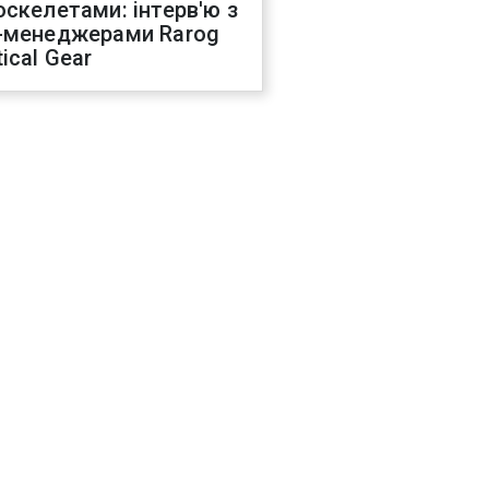
оскелетами: інтерв'ю з
-менеджерами Rarog
ical Gear