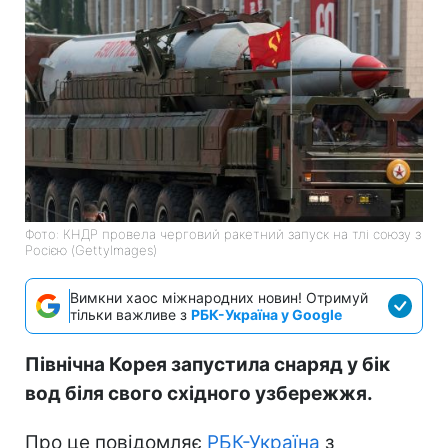
Фото: КНДР провела черговий ракетний запуск на тлі союзу з
Росією (GettyImages)
Вимкни хаос міжнародних новин! Отримуй
тільки важливе з
РБК-Україна у Google
Північна Корея запустила снаряд у бік
вод біля свого східного узбережжя.
Про це повідомляє
РБК-Україна
з