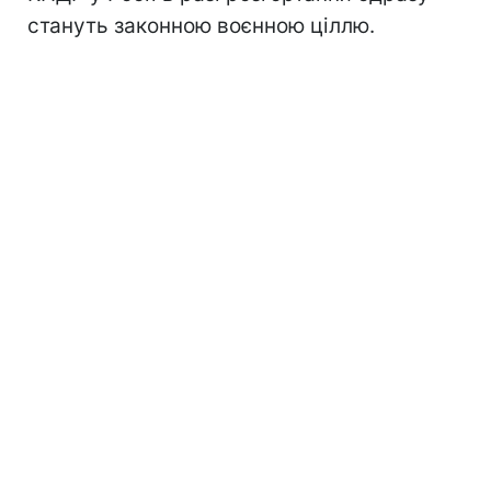
стануть законною воєнною ціллю.