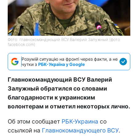
Фото: главнокомандующий ВСУ Валерий Залужный (фото
facebook.com)
Розумій ситуацію на фронті через факти, а не
чутки з
РБК-Україна у Google
Главнокомандующий ВСУ Валерий
Залужный обратился со словами
благодарности к украинским
волонтерам и отметил некоторых лично.
Об этом сообщает
РБК-Украина
со
ссылкой на
Главнокомандующего ВСУ
.