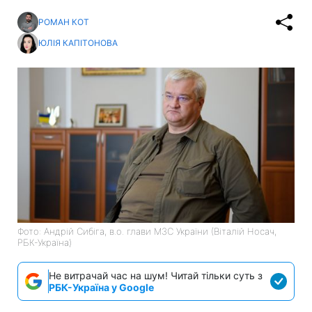
РОМАН КОТ
ЮЛІЯ КАПІТОНОВА
Фото: Андрій Сибіга, в.о. глави МЗС України (Віталій Носач,
РБК-Україна)
Не витрачай час на шум! Читай тільки суть з
РБК-Україна у Google