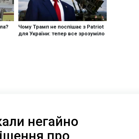
кали негайно
рішення про