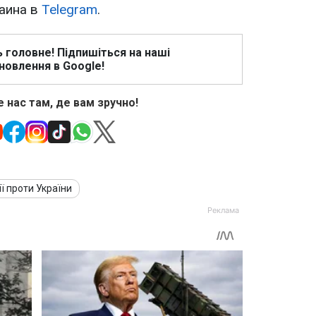
раина в
Telegram
.
ь головне! Підпишіться на наші
новлення в Google!
 нас там, де вам зручно!
ії проти України