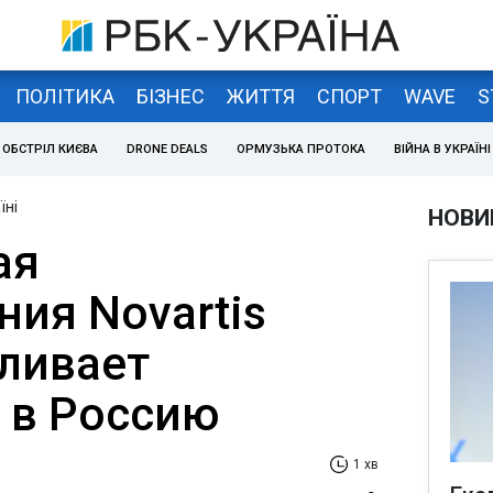
ПОЛІТИКА
БІЗНЕС
ЖИТТЯ
СПОРТ
WAVE
S
ОБСТРІЛ КИЄВА
DRONE DEALS
ОРМУЗЬКА ПРОТОКА
ВІЙНА В УКРАЇНІ
їні
НОВИ
ая
ия Novartis
ливает
 в Россию
1 хв