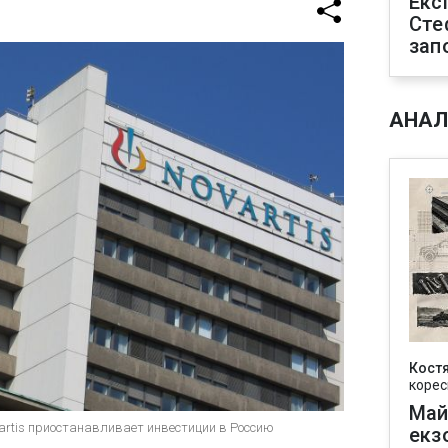
Екс
Сте
зап
АНАЛ
Кост
корес
Май
rtis приостанавливает инвестиции в Россию
екз