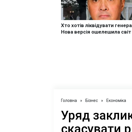
Головна
»
Бізнес
»
Економіка
Уряд закли
скасувати 