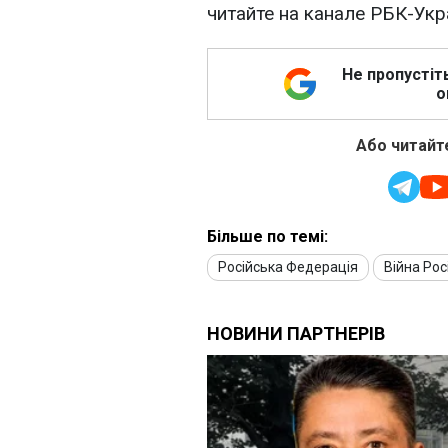
читайте на канале РБК-Ук
Не пропустіт
о
Або читайте
Більше по темі:
Російська Федерація
Війна Рос