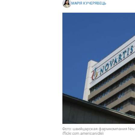
МАРІЯ КУЧЕРЯВЕЦЬ
Фото: швейцарская фармкомпания Nova
(flickr.com.americanidle)