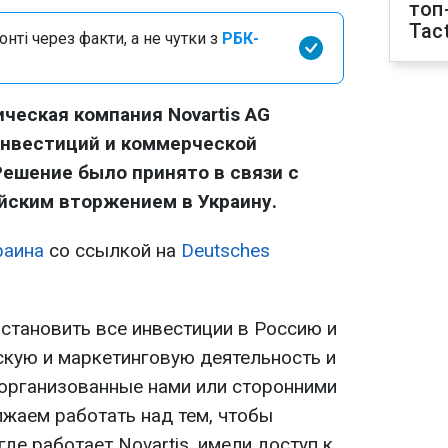
топ
Tact
нті через факти, а не чутки з
РБК-
еская компания Novartis AG
инвестиций и коммерческой
Решение было принято в связи с
ским вторжением в Украину.
раина
со ссылкой на
Deutsches
становить все инвестиции в Россию и
кую и маркетинговую деятельность и
 организованные нами или сторонними
жаем работать над тем, чтобы
где работает Novartis, имели доступ к