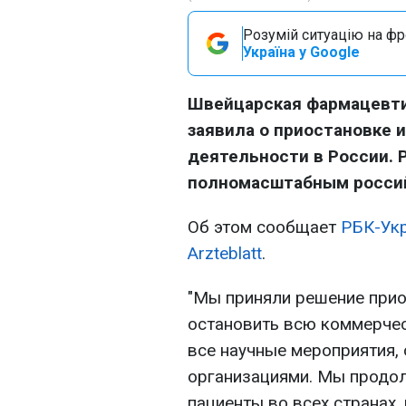
Розумій ситуацію на фро
Україна у Google
Швейцарская фармацевтич
заявила о приостановке 
деятельности в России. 
полномасштабным россий
Об этом сообщает
РБК-Ук
Arzteblatt
.
"Мы приняли решение прио
остановить всю коммерчес
все научные мероприятия,
организациями. Мы продол
пациенты во всех странах, 