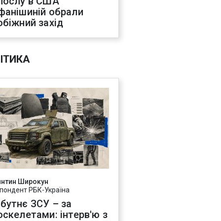
послу в США
фанішиній обрали
обіжний захід
ІТИКА
янтин Широкун
пондент РБК-Україна
бутнє ЗСУ – за
оскелетами: інтерв'ю з