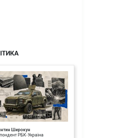
ІТИКА
янтин Широкун
пондент РБК-Україна