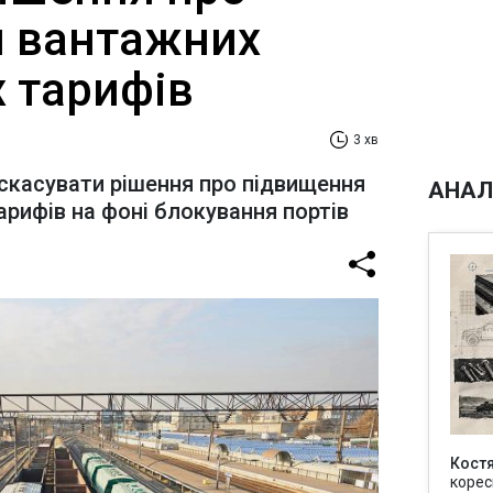
 вантажних
х тарифів
3 хв
скасувати рішення про підвищення
АНАЛ
арифів на фоні блокування портів
Кост
корес