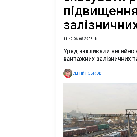
підвищення
залізнични
11:42 06.08.2026 Чт
Уряд закликали негайно 
вантажних залізничних т
СЕРГІЙ НОВІКОВ