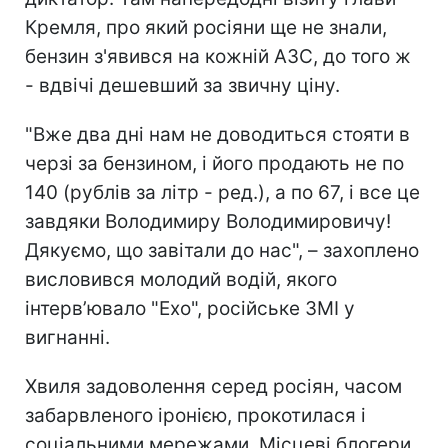
Кремля, про який росіяни ще не знали,
бензин з'явився на кожній АЗС, до того ж
- вдвічі дешевший за звичну ціну.
"Вже два дні нам не доводиться стояти в
черзі за бензином, і його продають не по
140 (рублів за літр - ред.), а по 67, і все це
завдяки Володимиру Володимировичу!
Дякуємо, що завітали до нас", – захоплено
висловився молодий водій, якого
інтерв’ювало "Ехо", російське ЗМІ у
вигнанні.
Хвиля задоволення серед росіян, часом
забарвленого іронією, прокотилася і
соціальними мережами. Місцеві блогери