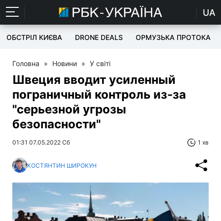
UA
ОБСТРІЛ КИЄВА
DRONE DEALS
ОРМУЗЬКА ПРОТОКА
Головна
»
Новини
»
У світі
Швеция вводит усиленный
пограничный контроль из-за
"серьезной угрозы
безопасности"
01:31 07.05.2022 Сб
1 хв
КОСТЯНТИН ШИРОКУН