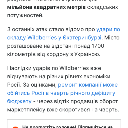
мільйона квадратних метрів
складських
потужностей.
З останніх атак стало відомо про
удари по
складу Wildberries у Єкатеринбурзі
. Місто
розташоване на відстані понад 1700
кілометрів від кордону з Україною.
Наслідки ударів по Wildberries вже
відчувають на різних рівнях економіки
Росії. За оцінками,
ремонт компанії може
обійтись Росії в чверть річного дефіциту
бюджету
- через відтік продавців оборот
маркетплейсу вже скоротився на чверть.
Не пропустіть головне! Підпишіться на