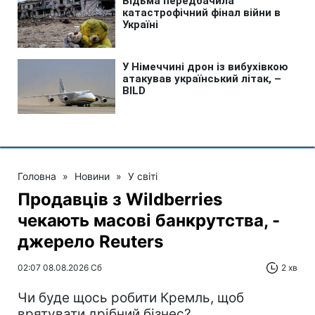
Головна
»
Новини
»
У світі
Продавців з Wildberries
чекають масові банкрутства, -
джерело Reuters
02:07 08.08.2026 Сб
2 хв
Чи буде щось робити Кремль, щоб
врятувати дрібний бізнес?