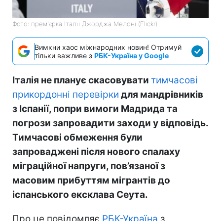
Фото: прем'єрка Італії Джорджа Мелоні (Flickr)
Вимкни хаос міжнародних новин! Отримуй
тільки важливе з
РБК-Україна у Google
Італія не планує скасовувати
тимчасові
прикордонні перевірки
для мандрівників
з Іспанії, попри вимоги Мадрида та
погрози запровадити заходи у відповідь.
Тимчасові обмеження були
запроваджені після нового спалаху
міграційної напруги, пов’язаної з
масовим прибуттям мігрантів до
іспанського ексклава Сеута.
Про це повідомляє
РБК-Україна
з