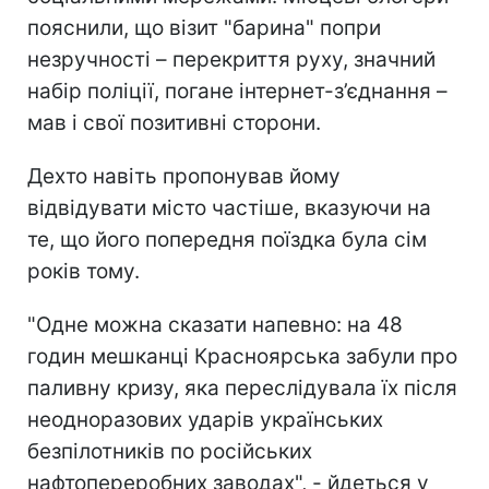
пояснили, що візит "барина"
попри
незручності – перекриття руху, значний
набір поліції, погане інтернет-з’єднання –
мав і свої позитивні сторони.
Дехто навіть пропонував йому
відвідувати місто частіше, вказуючи на
те, що його попередня поїздка була сім
років тому.
"Одне можна сказати напевно: на 48
годин мешканці Красноярська забули про
паливну кризу, яка переслідувала їх після
неодноразових ударів українських
безпілотників п
о російських
нафтопереробних заводах", - йдеться у