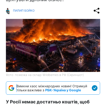
ПИЛИП БОЙКО
Фото: пожежа на складі Wildberries в РФ (Скриншот)
Вимкни хаос міжнародних новин! Отримуй
тільки важливе з
РБК-Україна у Google
У Росії немає достатньо коштів, щоб