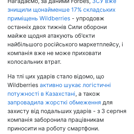
Нагадаємо, за даними Forbes,
ЗСУ вже
знищили щонайменше 17% складських
приміщень Wildberries
- упродовж
останніх двох тижнів Сили оборони
майже щодня атакують об'єкти
найбільшого російського маркетплейсу, і
компанія вже не може приховати
колосальних втрат.
На тлі цих ударів стало відомо, що
Wildberries
активно шукає логістичні
потужності в Казахстані
, а також
запровадила жорсткі обмеження
для
захисту від подальших ударів - з 3 серпня
компанія заборонила працівникам
приносити на роботу смартфони.