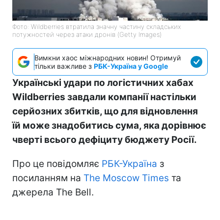
Фото: Wildberries втратила значну частину складських
потужностей через атаки дронів (Getty Images)
Вимкни хаос міжнародних новин! Отримуй
тільки важливе з
РБК-Україна у Google
Українські удари по логістичних хабах
Wildberries завдали компанії настільки
серйозних збитків, що для відновлення
їй може знадобитись сума, яка дорівнює
чверті всього дефіциту бюджету Росії.
Про це повідомляє
РБК-Україна
з
посиланням на
The Moscow Times
та
джерела The Bell.