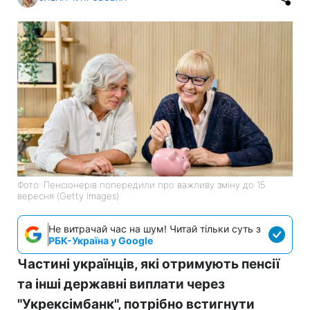
Фото: Пенсіонерів попередили про важливу зміну до 15
вересня (Getty Images)
Не витрачай час на шум! Читай тільки суть з
РБК-Україна у Google
Частині українців, які отримують пенсії
та інші державні виплати через
"Укрексімбанк", потрібно встигнути