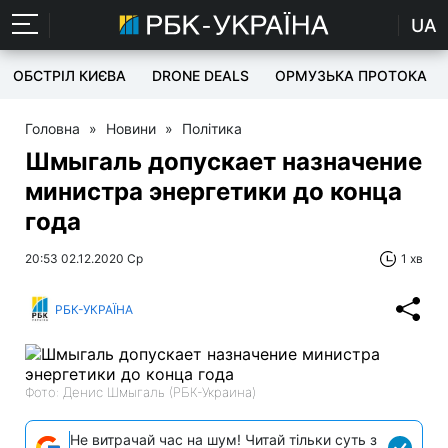
UA
ОБСТРІЛ КИЄВА
DRONE DEALS
ОРМУЗЬКА ПРОТОКА
Головна
»
Новини
»
Політика
Шмыгаль допускает назначение
министра энергетики до конца
года
20:53 02.12.2020 Ср
1 хв
РБК-УКРАЇНА
Фото: Денис Шмыгаль (РБК-Украина)
Не витрачай час на шум! Читай тільки суть з