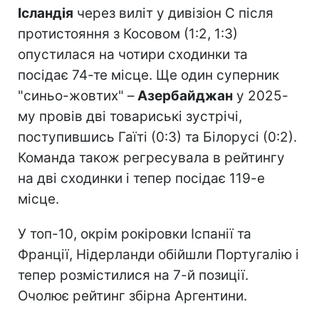
Ісландія
через виліт у дивізіон C після
протистояння з Косовом (1:2, 1:3)
опустилася на чотири сходинки та
посідає 74-те місце. Ще один суперник
"синьо-жовтих" –
Азербайджан
у 2025-
му провів дві товариські зустрічі,
поступившись Гаїті (0:3) та Білорусі (0:2).
Команда також регресувала в рейтингу
на дві сходинки і тепер посідає 119-е
місце.
У топ-10, окрім рокіровки Іспанії та
Франції, Нідерланди обійшли Португалію і
тепер розмістилися на 7-й позиції.
Очолює рейтинг збірна Аргентини.