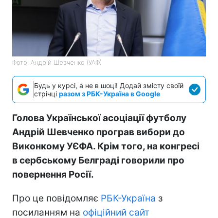
Фото: Андрій Шевченко (УАФ)
Будь у курсі, а не в шоці! Додай змісту своїй
стрічці
разом з РБК-Україна в Google
Голова Української асоціації футболу
Андрій Шевченко програв вибори до
Виконкому УЄФА. Крім того, на конгресі
в сербському Белграді говорили про
повернення Росії.
Про це повідомляє
РБК-Україна
з
посиланням на
офіційний сайт