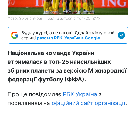
Фото: Збірна України залишається в топ-25 (УАФ)
Будь у курсі, а не в шоці! Додай змісту своїй
стрічці
разом з РБК-Україна в Google
Національна команда України
втрималася в топ-25 найсильніших
збірних планети за версією Міжнародної
федерації футболу (ФІФА).
Про це повідомляє
РБК-Україна
з
посиланням на
офіційний сайт організації
.