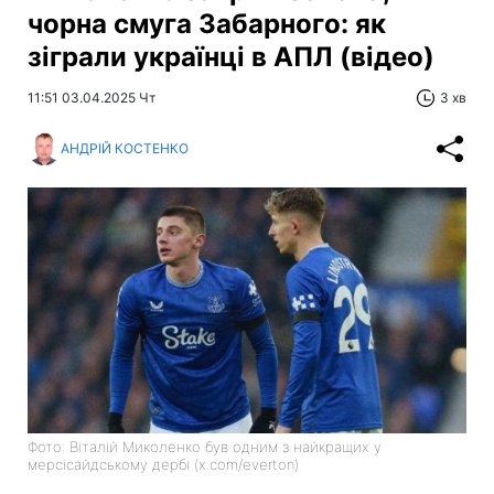
чорна смуга Забарного: як
зіграли українці в АПЛ (відео)
11:51 03.04.2025 Чт
3 хв
АНДРІЙ КОСТЕНКО
Фото: Віталій Миколенко був одним з найкращих у
мерсісайдському дербі (x.com/everton)