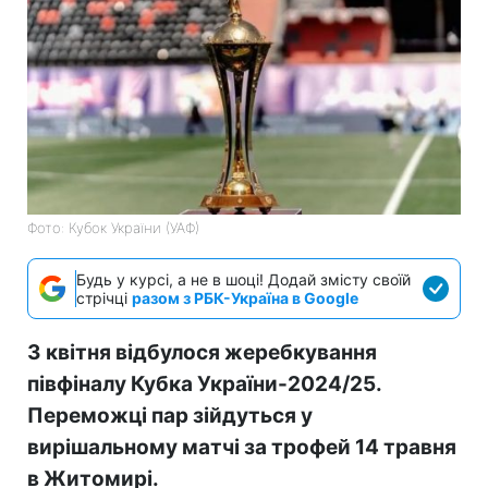
Фото: Кубок України (УАФ)
Будь у курсі, а не в шоці! Додай змісту своїй
стрічці
разом з РБК-Україна в Google
3 квітня відбулося жеребкування
півфіналу Кубка України-2024/25.
Переможці пар зійдуться у
вирішальному матчі за трофей 14 травня
в Житомирі.