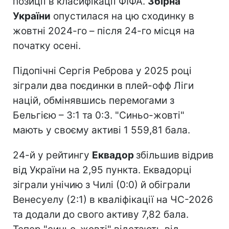
позиції в класифікації ФІФА.
Збірна
України
опустилася на цю сходинку в
жовтні 2024-го – після 24-го місця на
початку осені.
Підопічні Сергія Реброва у 2025 році
зіграли два поєдинки в плей-офф Ліги
націй, обмінявшись перемогами з
Бельгією – 3:1 та 0:3. "Синьо-жовті"
мають у своєму активі 1 559,81 бала.
24-й у рейтингу
Еквадор
збільшив відрив
від України на 2,95 пункта. Еквадорці
зіграли унічию з Чилі (0:0) й обіграли
Венесуелу (2:1) в кваліфікації на ЧС-2026
та додали до свого активу 7,82 бала.