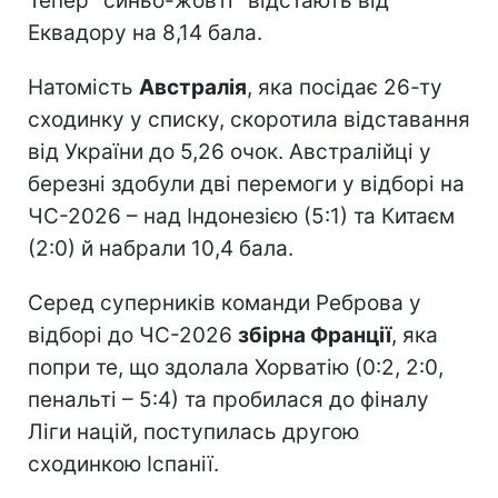
Тепер "синьо-жовті" відстають від
Еквадору на 8,14 бала.
Натомість
Австралія
, яка посідає 26-ту
сходинку у списку, скоротила відставання
від України до 5,26 очок. Австралійці у
березні здобули дві перемоги у відборі на
ЧС-2026 – над Індонезією (5:1) та Китаєм
(2:0) й набрали 10,4 бала.
Серед суперників команди Реброва у
відборі до ЧС-2026
збірна Франції
, яка
попри те, що здолала Хорватію (0:2, 2:0,
пенальті – 5:4) та пробилася до фіналу
Ліги націй, поступилась другою
сходинкою Іспанії.