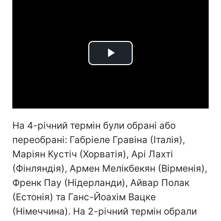
Play
Video
На 4-річний термін були обрані або
переобрані: Габріеле Гравіна (Італія),
Маріян Кустіч (Хорватія), Арі Лахті
(Фінляндія), Армен Мелікбекян (Вірменія),
Френк Пау (Нідерланди), Айвар Полак
(Естонія) та Ганс-Йоахім Вацке
(Німеччина). На 2-річний термін обрали