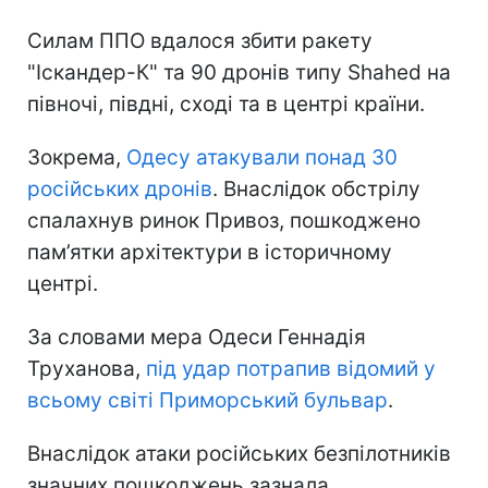
Силам ППО вдалося збити ракету
"Іскандер-К" та 90 дронів типу Shahed на
півночі, півдні, сході та в центрі країни.
Зокрема,
Одесу атакували понад 30
російських дронів
. Внаслідок обстрілу
спалахнув ринок Привоз, пошкоджено
пам’ятки архітектури в історичному
центрі.
За словами мера Одеси Геннадія
Труханова,
під удар потрапив відомий у
всьому світі Приморський бульвар
.
Внаслідок атаки російських безпілотників
значних пошкоджень зазнала