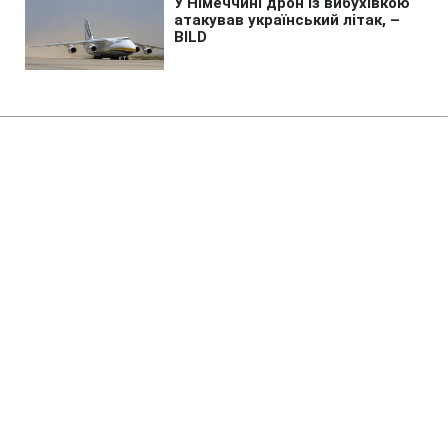
Головна
»
Новини
»
Війна в Україні
Зеленський погодив нові зміни
в Міноборони і побіцяв "сильні
речі" після доповіді ГУР
22:05 24.07.2025 Чт
2 хв
НАТАЛІЯ КАВА