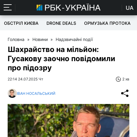
UA
ОБСТРІЛ КИЄВА
DRONE DEALS
ОРМУЗЬКА ПРОТОКА
Головна
»
Новини
»
Надзвичайні події
Шахрайство на мільйон:
Гусакову заочно повідомили
про підозру
22:14 24.07.2025 Чт
2 хв
ІВАН НОСАЛЬСЬКИЙ