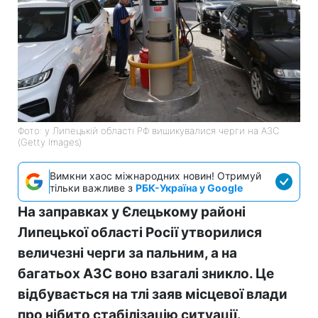
Фото: у Липецькій області РФ вишикувалися черги на АЗС
(Getty Images)
Вимкни хаос міжнародних новин! Отримуй
тільки важливе з
РБК-Україна у Google
На заправках у Єлецькому районі
Липецької області Росії утворилися
величезні черги за пальним, а на
багатьох АЗС воно взагалі зникло. Це
відбувається на тлі заяв місцевої влади
про нібито стабілізацію ситуації.