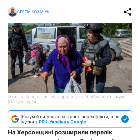
СЕРГІЙ КОЗАЧУК
Фото: на Херсонщині розширили зону обов’язкової евакуації
(Getty Images)
Розумій ситуацію на фронті через факти, а не
чутки з
РБК-Україна у Google
На Херсонщині розширили перелік