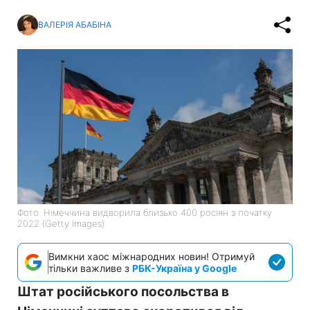
ВАЛЕРІЯ АБАБІНА
Фото: Німеччина видворила близько 400 росіян з початку
2022 (Getty Images)
Вимкни хаос міжнародних новин! Отримуй
тільки важливе з
РБК-Україна у Google
Штат російського посольства в