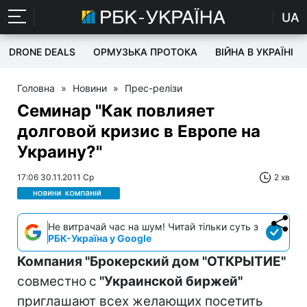
UA
DRONE DEALS
ОРМУЗЬКА ПРОТОКА
ВІЙНА В УКРАЇНІ
Головна
»
Новини
»
Прес-релізи
Семинар "Как повлияет
долговой кризис в Европе на
Украину?"
17:06 30.11.2011 Ср
2 хв
Не витрачай час на шум! Читай тільки суть з
РБК-Україна у Google
Компания "Брокерский дом "ОТКРЫТИЕ"
совместно
с
"Украинской биржей"
приглашают всех желающих посетить