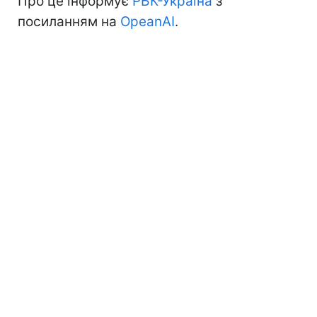
Про це інформує
РБК-Україна
з
посиланням на
OpeanAI
.