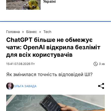
Головна
»
Бізнес
»
Tech
ChatGPT більше не обмежує
чати: OpenAI відкрила безліміт
для всіх користувачів
15:41 07.08.2026 Пт
3 хв
Як змінилася точність відповідей ШІ?
ОЛЬГА ЗАВАДА