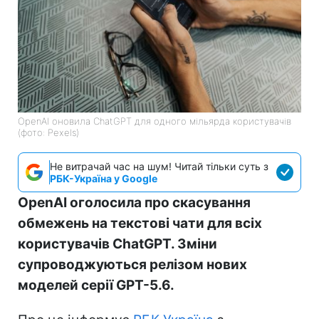
OpenAI оновила ChatGPT для одного мільярда користувачів
(фото: Pexels)
Не витрачай час на шум! Читай тільки суть з
РБК-Україна у Google
OpenAI оголосила про скасування
обмежень на текстові чати для всіх
користувачів ChatGPT. Зміни
супроводжуються релізом нових
моделей серії GPT-5.6.