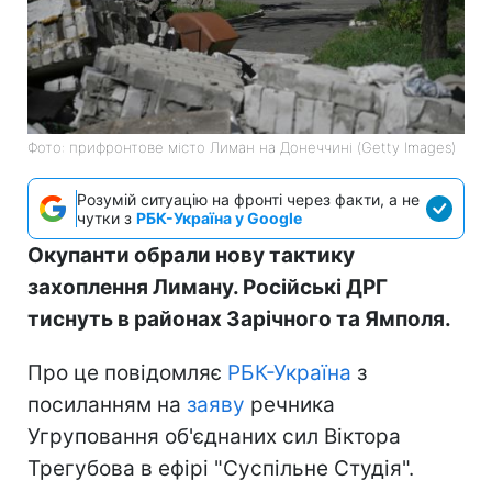
Фото: прифронтове місто Лиман на Донеччині (Getty Images)
Розумій ситуацію на фронті через факти, а не
чутки з
РБК-Україна у Google
Окупанти обрали нову тактику
захоплення Лиману. Російські ДРГ
тиснуть в районах Зарічного та Ямполя.
Про це повідомляє
РБК-Україна
з
посиланням на
заяву
речника
Угруповання об'єднаних сил Віктора
Трегубова в ефірі "Суспільне Студія".