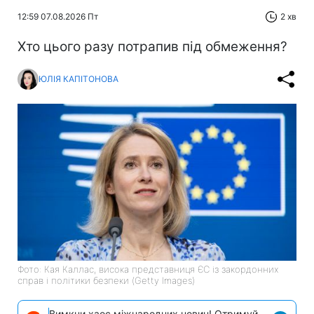
12:59 07.08.2026 Пт
2 хв
Хто цього разу потрапив під обмеження?
ЮЛІЯ КАПІТОНОВА
Фото: Кая Каллас, висока представниця ЄС із закордонних
справ і політики безпеки (Getty Images)
Вимкни хаос міжнародних новин! Отримуй