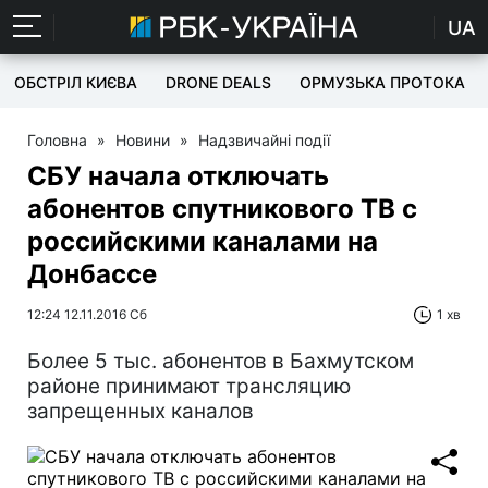
UA
ОБСТРІЛ КИЄВА
DRONE DEALS
ОРМУЗЬКА ПРОТОКА
Головна
»
Новини
»
Надзвичайні події
СБУ начала отключать
абонентов спутникового ТВ с
российскими каналами на
Донбассе
12:24 12.11.2016 Сб
1 хв
Более 5 тыс. абонентов в Бахмутском
районе принимают трансляцию
запрещенных каналов