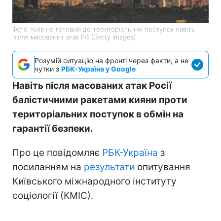
Фото: Київ не готовий до територіальних поступок навіть
після масованих атак РФ (Getty Images)
Розумій ситуацію на фронті через факти, а не
чутки з
РБК-Україна у Google
Навіть після масованих атак Росії
балістичними ракетами кияни проти
територіальних поступок в обмін на
гарантії безпеки.
Про це повідомляє
РБК-Україна
з
посиланням на
результати
опитування
Київського міжнародного інституту
соціології (КМІС).