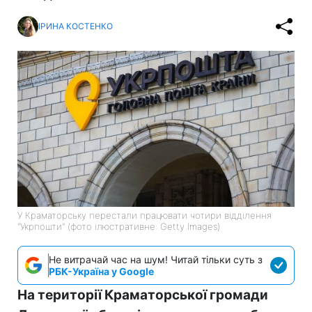
ІРИНА КОСТЕНКО
У Краматорську перестали працювати чотири відділення
"Укрпошти" (фото ілюстративне: Getty Images)
Не витрачай час на шум! Читай тільки суть з
РБК-Україна у Google
На території Краматорської громади