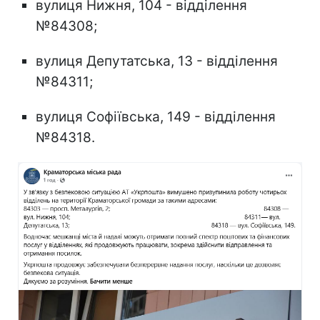
вулиця Нижня, 104 - відділення
№84308;
вулиця Депутатська, 13 - відділення
№84311;
вулиця Софіївська, 149 - відділення
№84318.