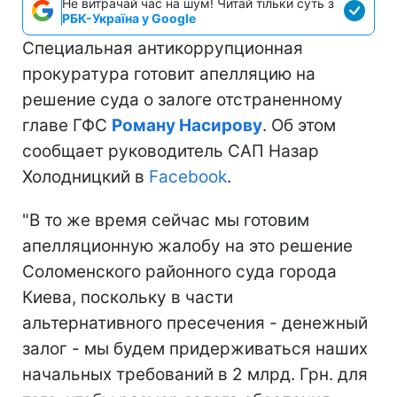
Не витрачай час на шум! Читай тільки суть з
РБК-Україна у Google
Специальная антикоррупционная
прокуратура готовит апелляцию на
решение суда о залоге отстраненному
главе ГФС
Роману Насирову
. Об этом
сообщает руководитель САП Назар
Холодницкий в
Facebook
.
"В то же время сейчас мы готовим
апелляционную жалобу на это решение
Соломенского районного суда города
Киева, поскольку в части
альтернативного пресечения - денежный
залог - мы будем придерживаться наших
начальных требований в 2 млрд. Грн. для