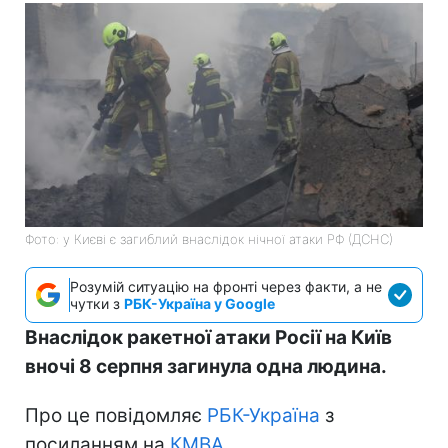
Фото: у Києві є загиблий внаслідок нічної атаки РФ (ДСНС)
Розумій ситуацію на фронті через факти, а не
чутки з
РБК-Україна у Google
Внаслідок ракетної атаки Росії на Київ
вночі 8 серпня загинула одна людина.
Про це повідомляє
РБК-Україна
з
посиланням на
КМВА
.