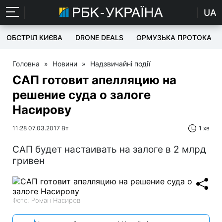
UA
ОБСТРІЛ КИЄВА
DRONE DEALS
ОРМУЗЬКА ПРОТОКА
Головна
»
Новини
»
Надзвичайні події
САП готовит апелляцию на
решение суда о залоге
Насирову
11:28 07.03.2017 Вт
1 хв
САП будет настаивать на залоге в 2 млрд
гривен
Фото: Роман Насиров