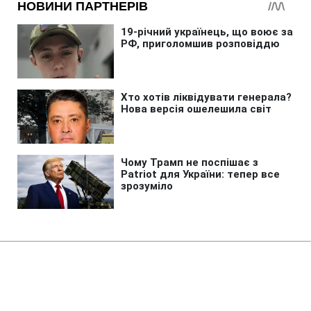
Головна
»
Новини
»
Війна в Україні
Росіяни атакували поїзд Суми -