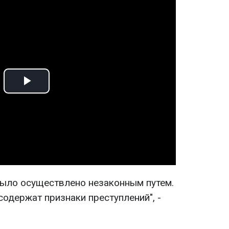
Play
Video
 было осуществлено незаконным путем.
одержат признаки преступлений", -