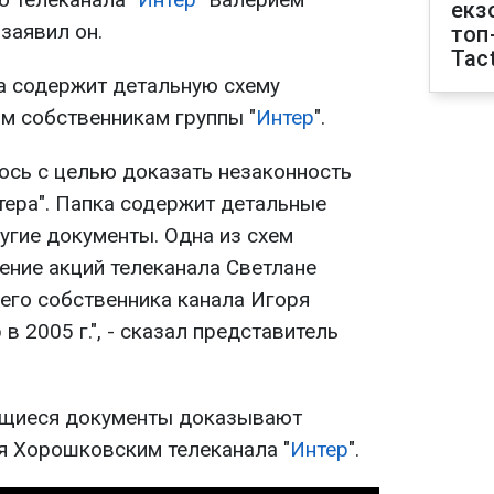
екз
 заявил он.
топ
Tact
ка содержит детальную схему
м собственникам группы "
Интер
".
лось с целью доказать незаконность
тера". Папка содержит детальные
угие документы. Одна из схем
ние акций телеканала Светлане
го собственника канала Игоря
в 2005 г.", - сказал представитель
еющиеся документы доказывают
я Хорошковским телеканала "
Интер
".