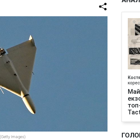
АНАЛ
Кост
корес
Май
екз
топ
Tact
ГОЛО
(Getty Images)