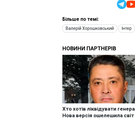
Більше по темі:
Валерій Хорошковський
Інтер