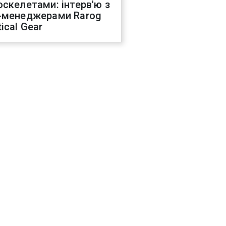
оскелетами: інтерв'ю з
-менеджерами Rarog
ical Gear