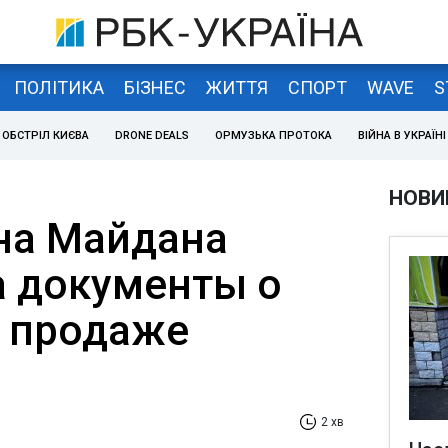
ПОЛІТИКА
БІЗНЕС
ЖИТТЯ
СПОРТ
WAVE
S
ОБСТРІЛ КИЄВА
DRONE DEALS
ОРМУЗЬКА ПРОТОКА
ВІЙНА В УКРАЇНІ
НОВИ
на Майдана
 документы о
 продаже
2 хв