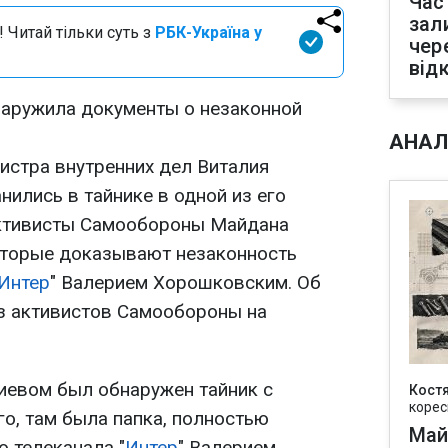
Час
зал
 Читай тільки суть з
РБК-Україна у
чер
від
аружила документы о незаконной
АНАЛ
истра внутренних дел Виталия
нились в тайнике в одной из его
активисты Самообороны Майдана
оторые доказывают незаконность
Интер
" Валерием Хорошковским. Об
з активистов Самообороны на
иевом был обнаружен тайник с
Кост
корес
о, там была папка, полностью
Май
 телеканала "
Интер
" Валерием