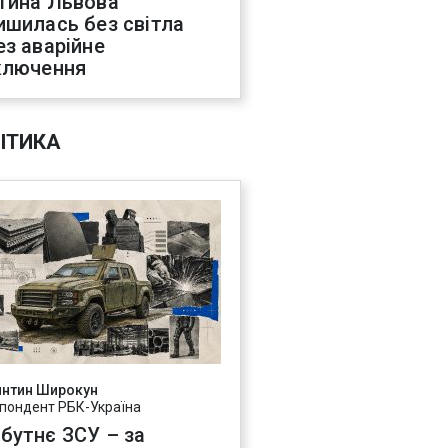
тина Львова
ишилась без світла
ез аварійне
ключення
ІТИКА
янтин Широкун
пондент РБК-Україна
бутнє ЗСУ – за