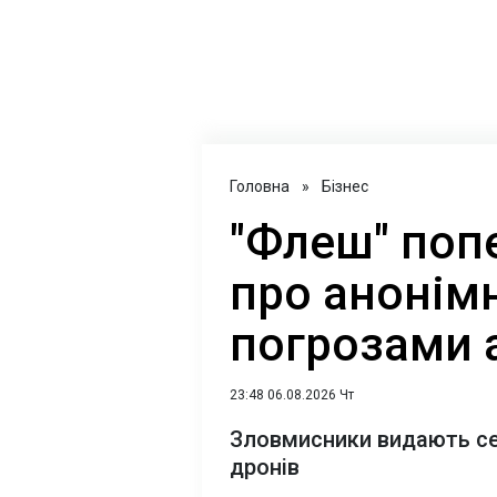
Головна
»
Бізнес
"Флеш" поп
про анонімн
погрозами 
23:48 06.08.2026 Чт
Зловмисники видають себ
дронів