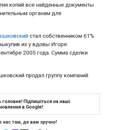
ятия копий все найденные документы
анительным органам для
рошковский
стал собственником 61%
 выкупив их у вдовы Игоря
сентябре 2005 года. Сумма сделки
шковский продал группу компаний
ь головне! Підпишіться на наші
новлення в Google!
 нас там, де вам зручно!