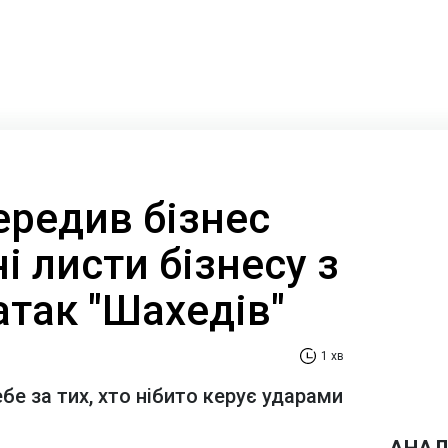
ередив бізнес
і листи бізнесу з
атак "Шахедів"
1 хв
е за тих, хто нібито керує ударами