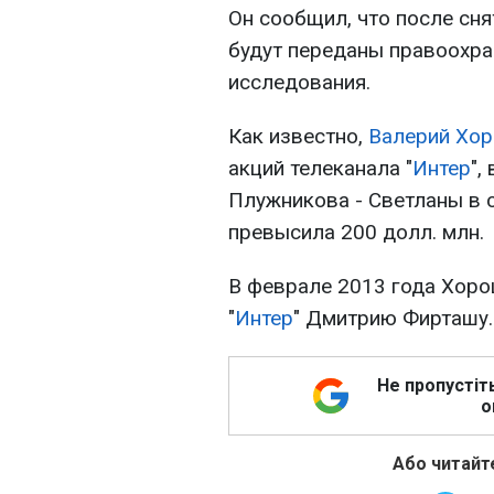
Он сообщил, что после сн
будут переданы правоохр
исследования.
Как известно,
Валерий Хо
акций телеканала "
Интер
",
Плужникова - Светланы в 
превысила 200 долл. млн.
В феврале 2013 года Хоро
"
Интер
" Дмитрию Фирташу.
Не пропустіт
о
Або читайте