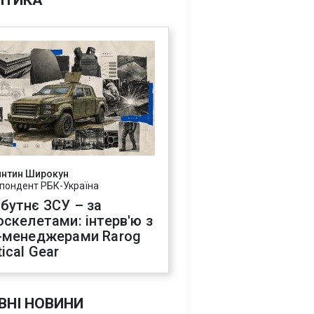
ІТИКА
янтин Широкун
пондент РБК-Україна
бутнє ЗСУ – за
оскелетами: інтерв'ю з
-менеджерами Rarog
ical Gear
ВНІ НОВИНИ