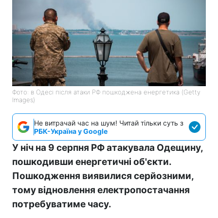
Фото: в Одесі після атаки РФ пошкоджена енергетика (Getty
Images)
Не витрачай час на шум! Читай тільки суть з
РБК-Україна у Google
У ніч на 9 серпня РФ атакувала Одещину,
пошкодивши енергетичні об'єкти.
Пошкодження виявилися серйозними,
тому відновлення електропостачання
потребуватиме часу.