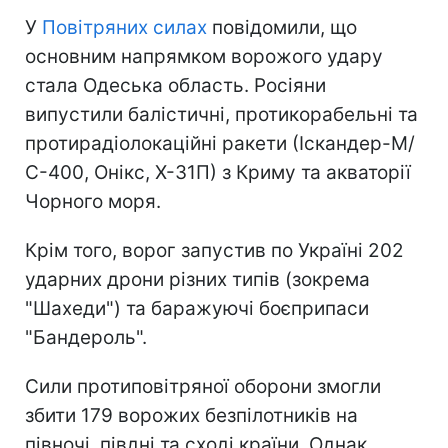
У
Повітряних силах
повідомили, що
основним напрямком ворожого удару
стала Одеська область. Росіяни
випустили балістичні, протикорабельні та
протирадіолокаційні ракети (Іскандер-М/
С-400, Онікс, Х-31П) з Криму та акваторії
Чорного моря.
Крім того, ворог запустив по Україні 202
ударних дрони різних типів (зокрема
"Шахеди") та баражуючі боєприпаси
"Бандероль".
Сили протиповітряної оборони змогли
збити 179 ворожих безпілотників на
півночі, півдні та сході країни. Однак