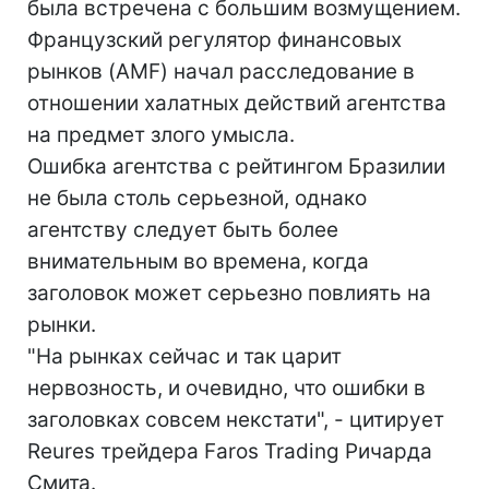
была встречена с большим возмущением.
Французский регулятор финансовых
рынков (AMF) начал расследование в
отношении халатных действий агентства
на предмет злого умысла.
Ошибка агентства с рейтингом Бразилии
не была столь серьезной, однако
агентству следует быть более
внимательным во времена, когда
заголовок может серьезно повлиять на
рынки.
"На рынках сейчас и так царит
нервозность, и очевидно, что ошибки в
заголовках совсем некстати", - цитирует
Reures трейдера Faros Trading Ричарда
Смита.