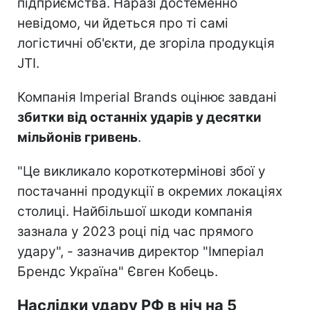
підприємства. Наразі достеменно
невідомо, чи йдеться про ті самі
логістичні об'єкти, де згоріла продукція
JTI.
Компанія Imperial Brands оцінює завдані
збитки від останніх ударів у десятки
мільйонів гривень
.
"Це викликало короткотермінові збої у
постачанні продукції в окремих локаціях
столиці. Найбільшої шкоди компанія
зазнала у 2023 році під час прямого
удару", - зазначив директор "Імперіал
Брендс Україна" Євген Кобець.
Наслідки удару РФ в ніч на 5