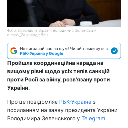
Фото: президент України Володимир Зеленський
(t.me/V_Zelenskiy_official)
Не витрачай час на шум! Читай тільки суть з
РБК-Україна у Google
Пройшла координаційна нарада на
вищому рівні щодо усіх типів санкцій
проти Росії за війну, розв'язану проти
України.
Про це повідомляє
РБК-Україна
з
посиланням на заяву президента України
Володимира Зеленського у
Telegram.