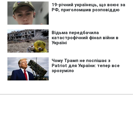
Головна
»
Бізнес
»
Tech
Головна модель Всесвіту може
бути помилковою: темна енергія