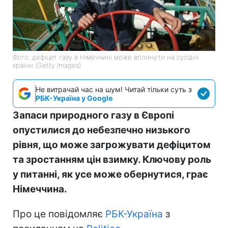
Фото: дефіцит газу в Німеччині може вплинути на сусідні
країни (Getty Images)
Не витрачай час на шум! Читай тільки суть з
РБК-Україна у Google
Запаси природного газу в Європі
опустилися до небезпечно низького
рівня, що може загрожувати дефіцитом
та зростанням цін взимку. Ключову роль
у питанні, як усе може обернутися, грає
Німеччина.
Про це повідомляє
РБК-Україна
з