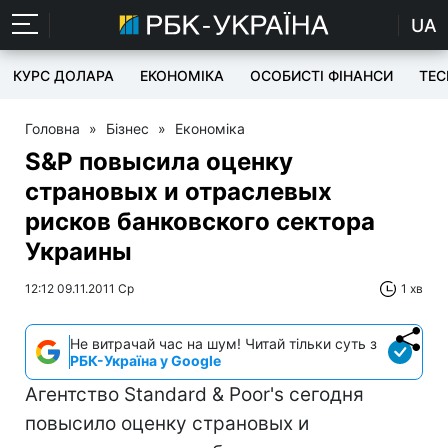
UA
КУРС ДОЛАРА
ЕКОНОМІКА
ОСОБИСТІ ФІНАНСИ
TEC
Головна
»
Бізнес
»
Економіка
S&P повысила оценку
страновых и отраслевых
рисков банковского сектора
Украины
12:12 09.11.2011 Ср
1 хв
Не витрачай час на шум! Читай тільки суть з
РБК-Україна у Google
Агентство Standard & Poor's сегодня
повысило оценку страновых и