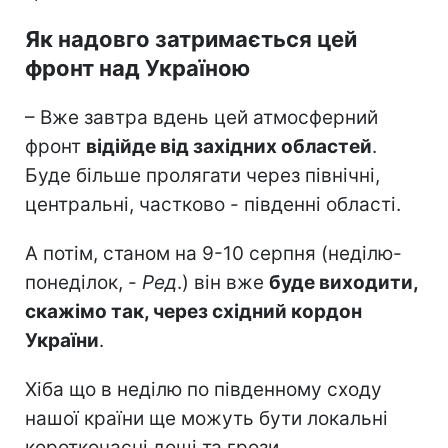
Як надовго затримається цей
фронт над Україною
– Вже завтра вдень цей атмосферний
фронт
відійде від західних областей
.
Буде більше пролягати через північні,
центральні, частково - південні області.
А потім, станом на 9-10 серпня (неділю-
понеділок, -
Ред
.) він вже
буде виходити,
скажімо так, через східний кордон
України
.
Хіба що в неділю по південному сходу
нашої країни ще можуть бути локальні
короткочасні дощі та грози.