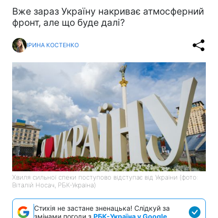
Вже зараз Україну накриває атмосферний
фронт, але що буде далі?
ІРИНА КОСТЕНКО
Хвиля сильної спеки поступово відступає від України (фото:
Віталій Носач, РБК-Україна)
Стихія не застане зненацька! Слідкуй за
змінами погоди з
РБК-Україна у Google