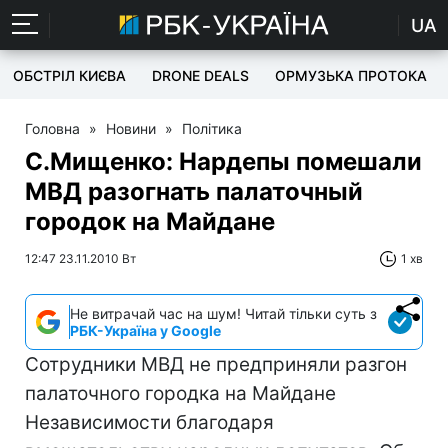
UA
ОБСТРІЛ КИЄВА
DRONE DEALS
ОРМУЗЬКА ПРОТОКА
Головна
»
Новини
»
Політика
С.Мищенко: Нардепы помешали
МВД разогнать палаточный
городок на Майдане
12:47 23.11.2010 Вт
1 хв
Не витрачай час на шум! Читай тільки суть з
РБК-Україна у Google
Сотрудники МВД не предприняли разгон
палаточного городка на Майдане
Независимости благодаря