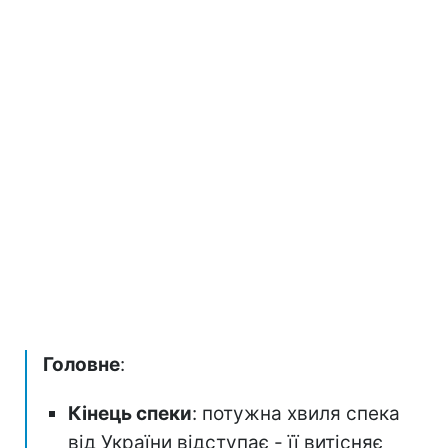
Головне
:
Кінець спеки
: потужна хвиля спека
від України відступає - її витісняє