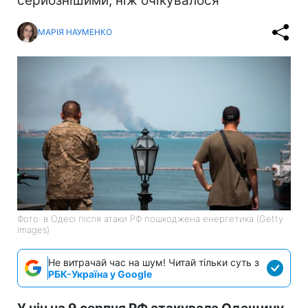
серйознішими, ніж очікувалося
МАРІЯ НАУМЕНКО
Фото: в Одесі після атаки РФ пошкоджена енергетика (Getty
Images)
Не витрачай час на шум! Читай тільки суть з
РБК-Україна у Google