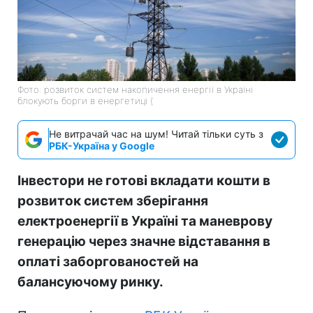
Фото: розвиток систем накопичення енергії в Україні
блокують борги в енергетиці (
Не витрачай час на шум! Читай тільки суть з
РБК-Україна у Google
Інвестори не готові вкладати кошти в
розвиток систем зберігання
електроенергії в Україні та маневрову
генерацію через значне відставання в
оплаті заборгованостей на
балансуючому ринку.