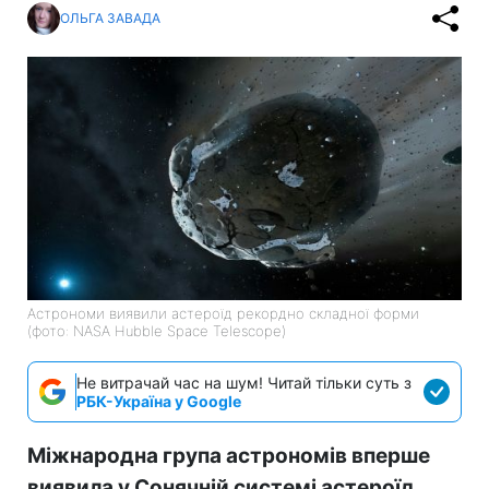
ОЛЬГА ЗАВАДА
Астрономи виявили астероїд рекордно складної форми
(фото: NASA Hubble Space Telescope)
Не витрачай час на шум! Читай тільки суть з
РБК-Україна у Google
Міжнародна група астрономів вперше
виявила у Сонячній системі астероїд