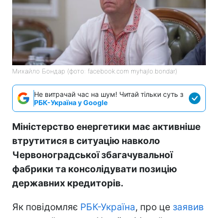
Михайло Бондар (фото: facebook.com myhajlo.bondar)
Не витрачай час на шум! Читай тільки суть з
РБК-Україна у Google
Міністерство енергетики має активніше
втрутитися в ситуацію навколо
Червоноградської збагачувальної
фабрики та консолідувати позицію
державних кредиторів.
Як повідомляє
РБК-Україна
, про це
заявив