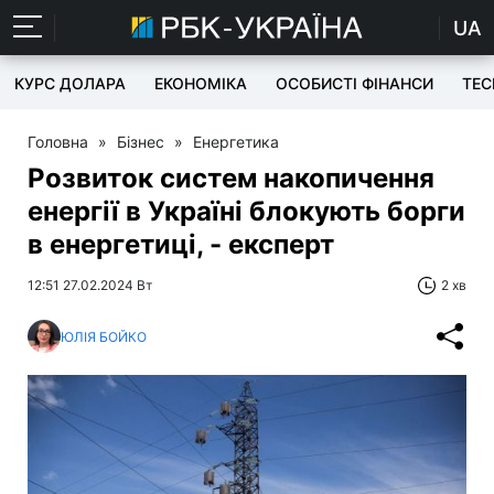
UA
КУРС ДОЛАРА
ЕКОНОМІКА
ОСОБИСТІ ФІНАНСИ
TEC
Головна
»
Бізнес
»
Енергетика
Розвиток систем накопичення
енергії в Україні блокують борги
в енергетиці, - експерт
12:51 27.02.2024 Вт
2 хв
ЮЛІЯ БОЙКО