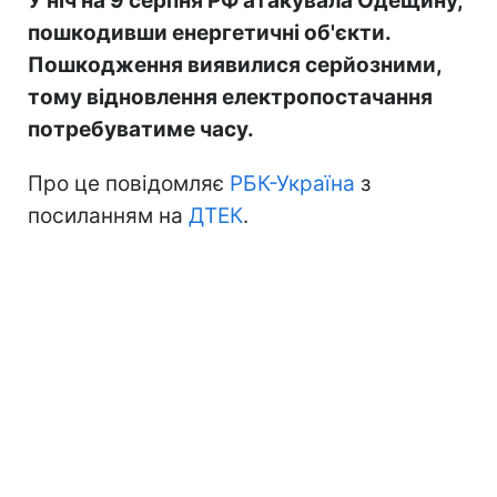
У ніч на 9 серпня РФ атакувала Одещину,
пошкодивши енергетичні об'єкти.
Пошкодження виявилися серйозними,
тому відновлення електропостачання
потребуватиме часу.
Про це повідомляє
РБК-Україна
з
посиланням на
ДТЕК
.