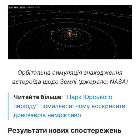
Орбітальна симуляція знаходження
астероїда щодо Землі (джерело: NASA)
Читайте більше
:
"Парк Юрського
періоду" помилявся: чому воскресити
динозаврів неможливо
Результати нових спостережень