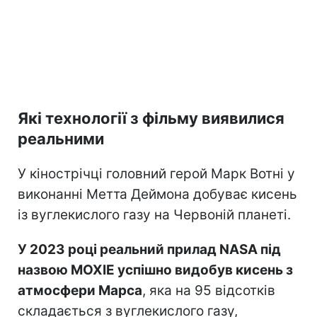
Які технології з фільму виявилися
реальними
У кінострічці головний герой Марк Вотні у
виконанні Метта Деймона добуває кисень
із вуглекислого газу на Червоній планеті.
У 2023 році реальний прилад NASA під
назвою MOXIE успішно видобув кисень з
атмосфери Марса
, яка на 95 відсотків
складається з вуглекислого газу,