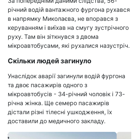
За попередніми даними слідства, 56-
річний водій вантажного фургона рухався
в напрямку Миколаєва, не впорався з
керуванням і виїхав на смугу зустрічного
руху. Там він зіткнувся з двома
мікроавтобусами, які рухалися назустріч.
Скільки людей загинуло
Унаслідок аварії загинули водій фургона
та двоє пасажирів одного з
мікроавтобусів - 34-річний чоловік і 73-
річна жінка. Ще семеро пасажирів
дістали різні тілесні ушкодження, їх
доставили до медичного закладу.