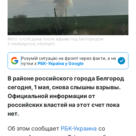
Фото: столб дыма после взрыва под Белгородом
(t.me/belgorod_informant)
Розумій ситуацію на фронті через факти, а не
чутки з
РБК-Україна у Google
В районе российского города Белгород
сегодня, 1 мая, снова слышны взрывы.
Официальной информации от
российских властей на этот счет пока
нет.
Об этом сообщает
РБК-Украина
со