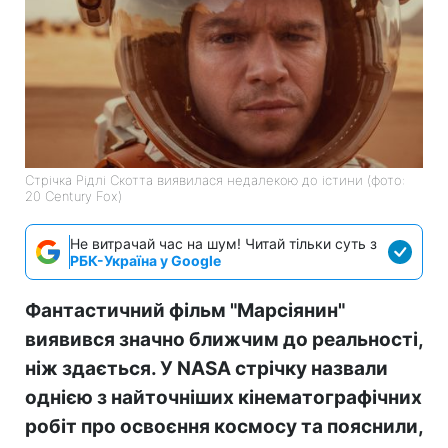
Стрічка Рідлі Скотта виявилася недалекою до істини (фото:
20 Century Fox)
Не витрачай час на шум! Читай тільки суть з
РБК-Україна у Google
Фантастичний фільм "Марсіянин"
виявився значно ближчим до реальності,
ніж здається. У NASA стрічку назвали
однією з найточніших кінематографічних
робіт про освоєння космосу та пояснили,