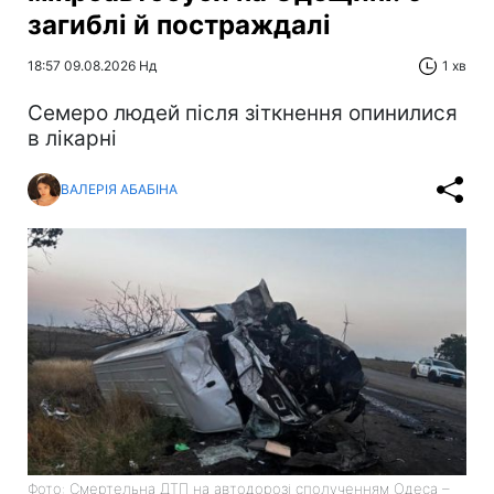
загиблі й постраждалі
18:57 09.08.2026 Нд
1 хв
Cемеро людей після зіткнення опинилися
в лікарні
ВАЛЕРІЯ АБАБІНА
Фото: Смертельна ДТП на автодорозі сполученням Одеса –