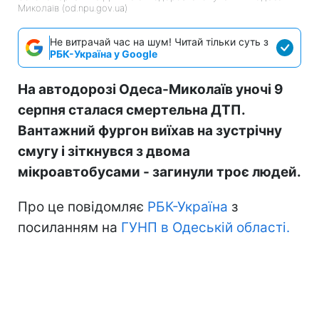
Миколаїв (od.npu.gov.ua)
Не витрачай час на шум! Читай тільки суть з
РБК-Україна у Google
На автодорозі Одеса-Миколаїв уночі 9
серпня сталася смертельна ДТП.
Вантажний фургон виїхав на зустрічну
смугу і зіткнувся з двома
мікроавтобусами - загинули троє людей.
Про це повідомляє
РБК-Україна
з
посиланням на
ГУНП в Одеській області.