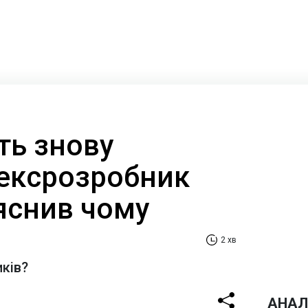
ть знову
 ексрозробник
яснив чому
2 хв
иків?
АНАЛ