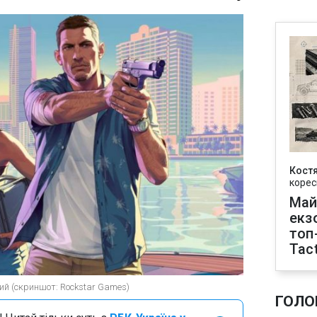
Кост
корес
Май
екз
топ
Tact
ий (скриншот: Rockstar Games)
ГОЛО