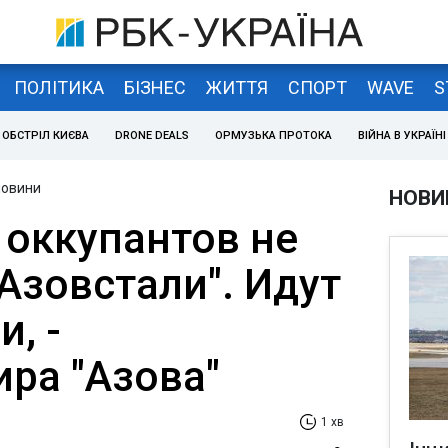
ПОЛІТИКА
БІЗНЕС
ЖИТТЯ
СПОРТ
WAVE
S
ОБСТРІЛ КИЄВА
DRONE DEALS
ОРМУЗЬКА ПРОТОКА
ВІЙНА В УКРАЇНІ
новини
НОВИ
 оккупантов не
Азовстали". Идут
, -
ра "Азова"
1 хв