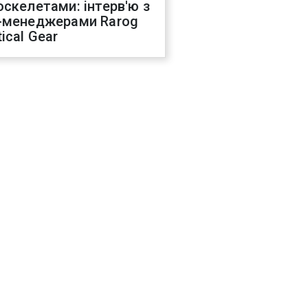
оскелетами: інтерв'ю з
-менеджерами Rarog
ical Gear