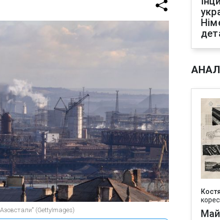
Інц
укр
Нім
дет
АНАЛ
Кост
корес
"Азовстали" (GettyImages)
Май