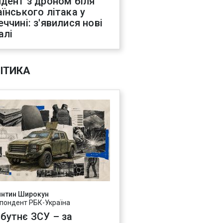
идент з дроном біля
аїнського літака у
еччині: з'явилися нові
алі
ІТИКА
янтин Широкун
пондент РБК-Україна
бутнє ЗСУ – за