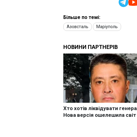
Більше по темі:
Азовсталь
Маріуполь