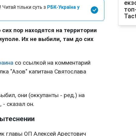
екз
 Читай тільки суть з
РБК-Україна у
топ
Tact
 сих пор находятся на территории
иуполе. Их не выбили, там до сих
раина
со ссылкой на комментарий
лка "Азов" капитана Святослава
выбил, они (оккупанты - ред.) на
 - сказал он.
вытеснении
ик главы ОП Алексей Арестович