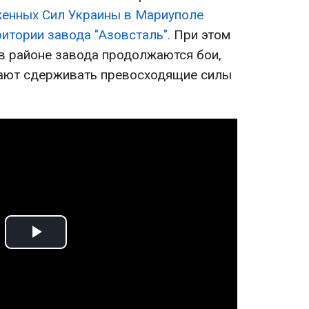
енных Сил Украины в Мариуполе
ритории завода "Азовсталь".
При этом
 в районе завода продолжаются бои,
ают сдерживать превосходящие силы
Play
Video