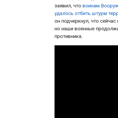
заявил, что
воинам Вооруж
удалось отбить штурм тер
он подчеркнул, что сейчас
но наши военные продолж
противника.