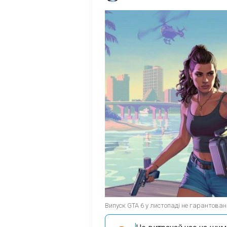
Випуск GTA 6 у листопаді не гарантован