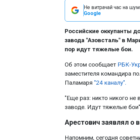
Не витрачай час на шум!
Google
Российские оккупанты до
завода "Азовсталь" в Мар
пор идут тяжелые бои.
Об этом сообщает
РБК-Ук
заместителя командира по
Паламаря
"24 каналу".
"Еще раз: никто никого не 
заводе. Идут тяжелые бои",
Арестович заявлял о 
Напомним, сегодня советн