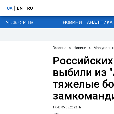
UA
EN
RU
НОВИНИ
АНАЛІТИКА
ЧТ, 06 СЕРПНЯ
Головна
»
Новини
»
Маріуполь 
Российских
выбили из "
тяжелые бои
замкоманди
17:45 05.05.2022 Чт