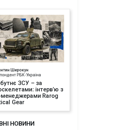
янтин Широкун
пондент РБК-Україна
бутнє ЗСУ – за
оскелетами: інтерв'ю з
-менеджерами Rarog
ical Gear
ВНІ НОВИНИ