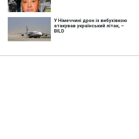
Головна
»
Бізнес
»
Енергетика
Херсон повністю залишився без
світла через атаку РФ
14:10 06.08.2026 Чт
2 хв
Коли відновлять електропостачання?
ТЕТЯНА СТЕПАНОВА