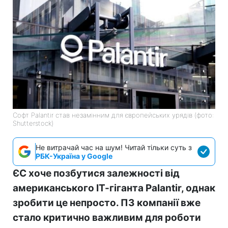
Софт Palantir став незамінним для європейських урядів (фото:
Shutterstock)
Не витрачай час на шум! Читай тільки суть з
РБК-Україна у Google
ЄС хоче позбутися залежності від
американського ІТ-гіганта Palantir, однак
зробити це непросто. ПЗ компанії вже
стало критично важливим для роботи