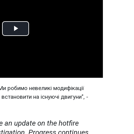
Play
Video
Ми робимо невеликі модифікації
встановити на існуючі двигуни", -
e an update on the hotfire
tigation. Progress continues.