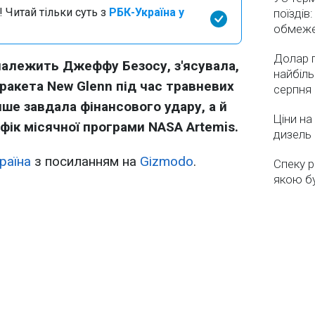
 Читай тільки суть з
РБК-Україна у
поїздів
обмеж
Долар 
а належить Джеффу Безосу, з'ясувала,
найбіль
ракета New Glenn під час травневих
серпня
ише завдала фінансового удару, а й
Ціни на
афік місячної програми NASA Artemis.
дизель 
раїна
з посиланням на
Gizmodo
.
Спеку р
якою бу