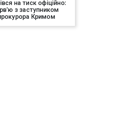
івся на тиск офіційно:
ерв'ю з заступником
прокурора Кримом