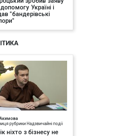
роцький зробив заяву
 допомогу Україні і
дав "бандерівські
пори"
ІТИКА
 Акимова
ниця рубрики Надзвичайні події
ік ніхто з бізнесу не