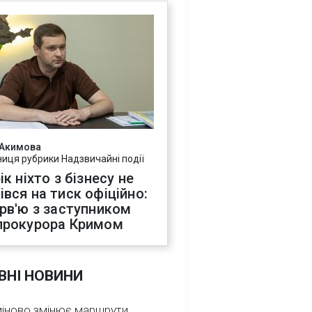
 Акимова
ниця рубрики Надзвичайні події
ік ніхто з бізнесу не
івся на тиск офіційно:
ерв'ю з заступником
прокурора Кримом
ВНІ НОВИНИ
міново змінює маршрути