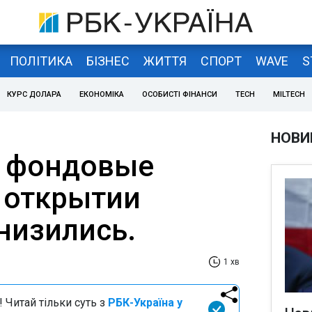
ПОЛІТИКА
БІЗНЕС
ЖИТТЯ
СПОРТ
WAVE
S
КУРС ДОЛАРА
ЕКОНОМІКА
ОСОБИСТІ ФІНАНСИ
TECH
MILTECH
НОВИ
е фондовые
 открытии
низились.
1 хв
 Читай тільки суть з
РБК-Україна у