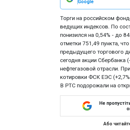
Google
Торги на российском фонд
ведущих индексов. По сос
понизился на 0,54% - до 8
отметки 751,49 пункта, чт
предыдущего торгового д
сегодня акции Сбербанка (
нефтегазовой отрасли. Пр
котировки ФСК ЕЭС (+2,7%)
В РТС подорожали на откр
Не пропустіт
о
Або читайте