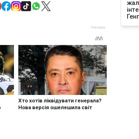
жал
інт
Ген