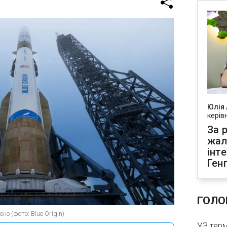
Юлія
керів
За р
жал
інт
Ген
ГОЛО
о (фото: Blue Origin)
УЗ тер