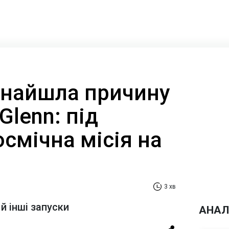
 знайшла причину
Glenn: під
смічна місія на
3 хв
 інші запуски
АНАЛ