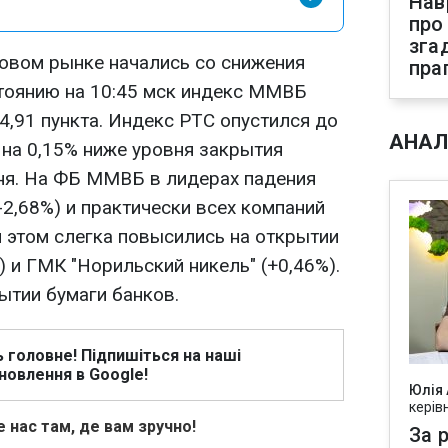
Нав
про
зга
овом рынке начались со снижения
пра
тоянию на 10:45 мск индекс ММВБ
44,91 пункта. Индекс РТС опустился до
АНАЛ
о на 0,15% ниже уровня закрытия
ня. На ФБ ММВБ в лидерах падения
-2,68%) и практически всех компаний
и этом слегка повысились на открытии
 и ГМК "Норильский никель" (+0,46%).
ытии бумаги банков.
ь головне! Підпишіться на наші
новлення в Google!
Юлія
керів
 нас там, де вам зручно!
За р