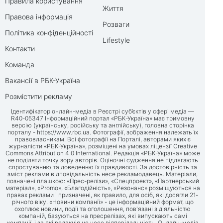
Правила користування
Життя
Правова інформація
Розваги
Політика конфіденційності
Lifestyle
Контакти
Команда
Вакансії в РБК-Україна
Розмістити рекламу
Ідентифікатор онлайн-медіа в Реєстрі суб’єктів у сфері медіа —
R40-05347 Інформаційний портал «РБК-Україна» має тримовну
версію (українську, російську та англійську), головна сторінка
порталу -
https://www.rbc.ua
. Фотографії, зображення належать їх
правовласникам. Всі фотографії на Порталі, авторами яких є
журналісти «РБК-Україна», розміщені на умовах ліцензії Creative
Commons Attribution 4.0 International. Редакція «РБК-Україна» може
не поділяти точку зору авторів. Оціночні судження не підлягають
спростуванню та доведенню їх правдивості. За достовірність та
зміст реклами відповідальність несе рекламодавець. Матеріали,
позначені плашкою: «Прес-релізи», «Спецпроект», «Партнерський
матеріал», «Promo», «Благодійність», «Резонанс» розміщуються на
правах реклами і призначені, як правило, для осіб, які досягли 21-
річного віку. «Новини компанії» - це інформаційний формат, що
охоплює новини, події та оголошення, пов'язані з діяльністю
компаній, базуються на пресрелізах, які випускають самі
компанії, і за які редакція не несе відповідальність. Онлайн-медіа