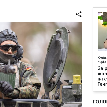
Юлія
керів
За р
жал
інт
Ген
ГОЛО