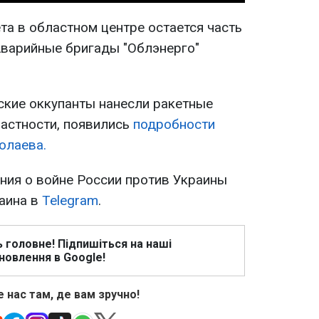
ета в областном центре остается часть
Аварийные бригады "Облэнерго"
ские оккупанты нанесли ракетные
частности, появились
подробности
олаева.
ия о войне России против Украины
раина в
Telegram
.
ь головне! Підпишіться на наші
новлення в Google!
 нас там, де вам зручно!