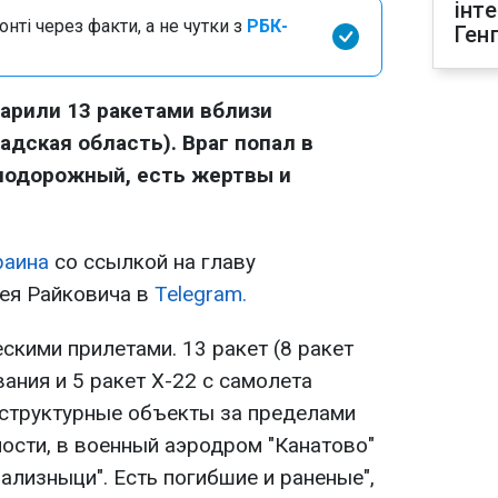
інт
нті через факти, а не чутки з
РБК-
Ген
арили 13 ракетами вблизи
адская область). Враг попал в
нодорожный, есть жертвы и
раина
со ссылкой на главу
ея Райковича в
Telegram.
скими прилетами. 13 ракет (8 ракет
ания и 5 ракет Х-22 с самолета
структурные объекты за пределами
ности, в военный аэродром "Канатово"
зализныци". Есть погибшие и раненые",