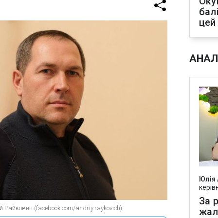
Оку
бал
цей
АНАЛ
Юлія
керів
За р
Райкович (facebook.com/andriy.raykovich)
жал