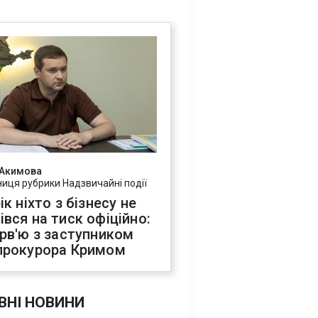
 Акимова
ниця рубрики Надзвичайні події
ік ніхто з бізнесу не
івся на тиск офіційно:
ерв'ю з заступником
прокурора Кримом
ВНІ НОВИНИ