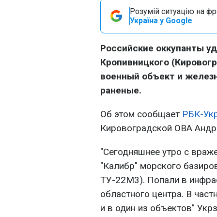
Розумій ситуацію на фро
Україна у Google
Российские оккупанты уд
Кропивницкого (Кировогр
военный объект и желез
раненые.
Об этом сообщает
РБК-Ук
Кировоградской ОВА Андр
"Сегодняшнее утро с враже
"Калибр" морского базиров
ТУ-22М3). Попали в инфра
областного центра. В част
и в один из объектов" Укр