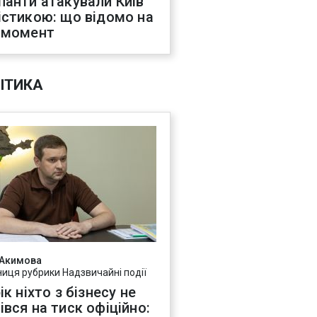
панти атакували Київ
істикою: що відомо на
 момент
ІТИКА
 Акимова
ниця рубрики Надзвичайні події
ік ніхто з бізнесу не
івся на тиск офіційно: