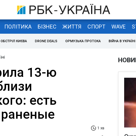
ПОЛІТИКА
БІЗНЕС
ЖИТТЯ
СПОРТ
WAVE
S
ОБСТРІЛ КИЄВА
DRONE DEALS
ОРМУЗЬКА ПРОТОКА
ВІЙНА В УКРАЇНІ
їні
НОВИ
рила 13-ю
близи
ого: есть
 раненые
1 хв