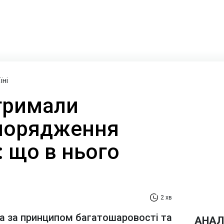
їні
отримали
порядження
 що в нього
2 хв
а за принципом багатошаровості та
АНАЛ