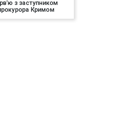
ерв'ю з заступником
прокурора Кримом