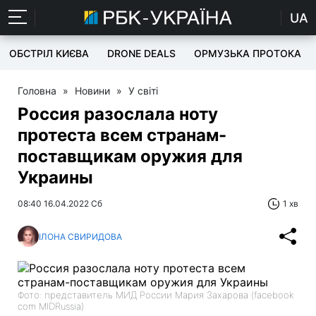
UA
ОБСТРІЛ КИЄВА
DRONE DEALS
ОРМУЗЬКА ПРОТОКА
Головна
»
Новини
»
У світі
Россия разослала ноту
протеста всем странам-
поставщикам оружия для
Украины
08:40 16.04.2022 Сб
1 хв
ІЛОНА СВИРИДОВА
Фото: представитель МИД России Мария Захарова (facebook
com MIDRussia)