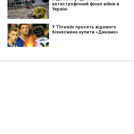
Головна
»
Життя
»
Суспільство
У Києві обмежують рух
важливим мостом: що варто
знати водіям
20:00 06.08.2026 Чт
1 хв
Схема руху на цій ділянці суттєво
зміниться