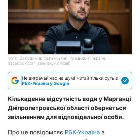
Фото: Володимир Зеленський, президент України
(facebook.com_zelenskyy.official)
Не витрачай час на шум! Читай тільки суть з
РБК-Україна у Google
Кількаденна відсутність води у Марганці
Дніпропетровської області обернеться
звільненням для відповідальної особи.
Про це повідомляє
РБК-Україна
з