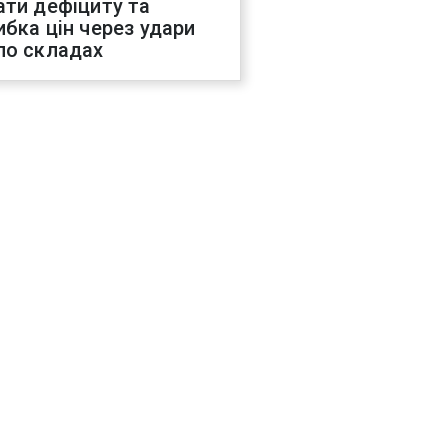
ати дефіциту та
ибка цін через удари
по складах