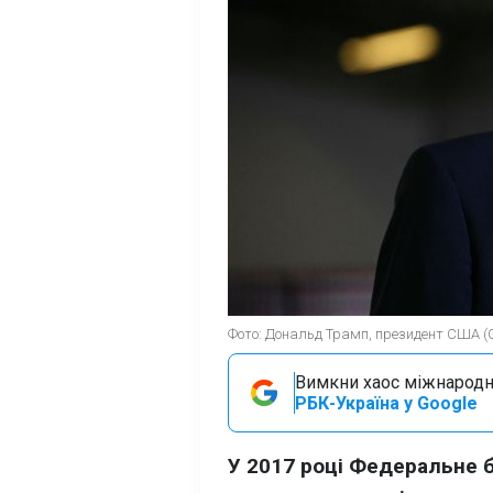
Фото: Дональд Трамп, президент США (G
Вимкни хаос міжнародн
РБК-Україна у Google
У 2017 році Федеральне 