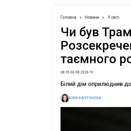
Головна
»
Новини
»
У світі
Чи був Трам
Розсекрече
таємного р
08:35 06.08.2026 Чт
Білий дім оприлюднив д
ЮЛІЯ КАПІТОНОВА