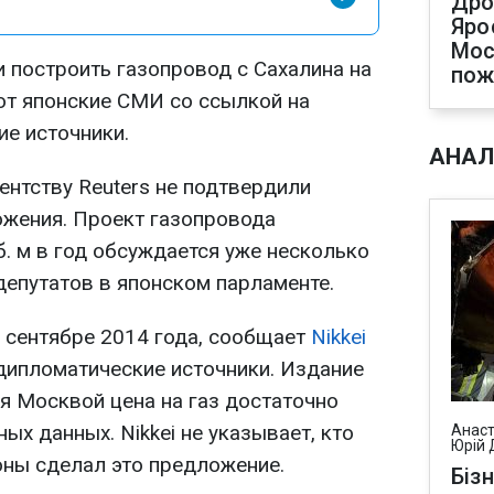
Дро
Яро
Мос
 построить газопровод с Сахалина на
по
т японские СМИ со ссылкой на
е источники.
АНАЛ
ентству Reuters не подтвердили
ожения. Проект газопровода
. м в год обсуждается уже несколько
 депутатов в японском парламенте.
 сентябре 2014 года, сообщает
Nikkei
дипломатические источники.
Издание
я Москвой цена на газ достаточно
ных данных. Nikkei не указывает, кто
Анаст
Юрій 
оны сделал это предложение.
Біз