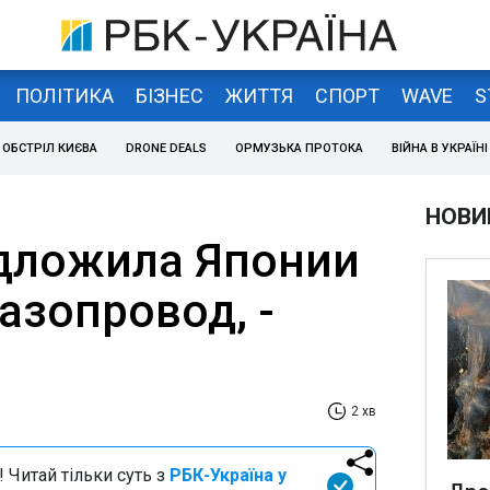
ПОЛІТИКА
БІЗНЕС
ЖИТТЯ
СПОРТ
WAVE
S
ОБСТРІЛ КИЄВА
DRONE DEALS
ОРМУЗЬКА ПРОТОКА
ВІЙНА В УКРАЇНІ
НОВИ
дложила Японии
азопровод, -
2 хв
 Читай тільки суть з
РБК-Україна у