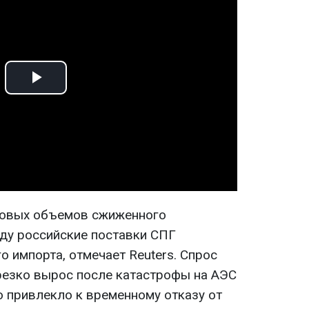
Play
Video
ровых объемов сжиженного
оду российские поставки СПГ
о импорта, отмечает Reuters. Спрос
резко вырос после катастрофы на АЭС
то привлекло к временному отказу от