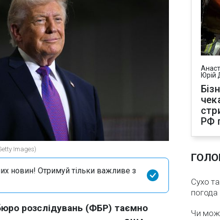
Анаст
Юрій 
Біз
чек
стр
РФ 
etty Images)
ГОЛО
их новин! Отримуй тільки важливе з
Сухо та
погода 
бюро розслідувань (ФБР) таємно
Чи мож