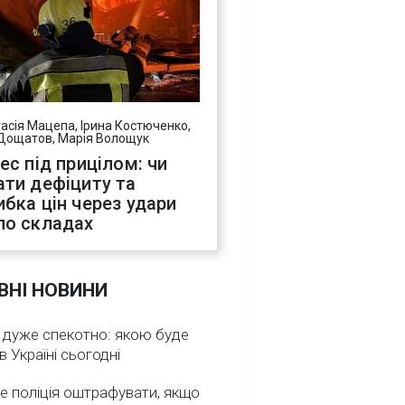
асія Мацепа, Ірина Костюченко,
Дощатов, Марія Волощук
нес під прицілом: чи
ати дефіциту та
ибка цін через удари
по складах
ВНІ НОВИНИ
 дуже спекотно: якою буде
в Україні сьогодні
е поліція оштрафувати, якщо