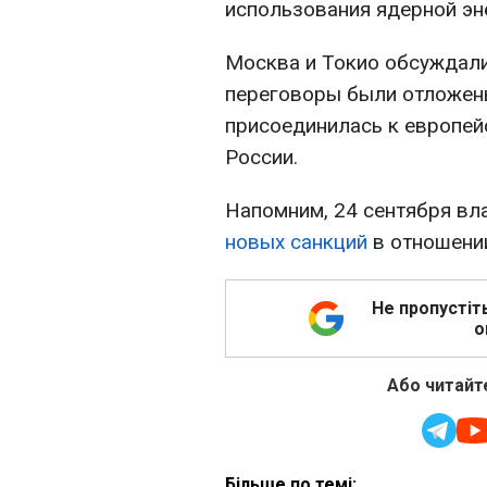
использования ядерной эн
Москва и Токио обсуждали
переговоры были отложены
присоединилась к европей
России.
Напомним, 24 сентября вл
новых санкций
в отношении
Не пропустіт
о
Або читайте
Більше по темі: