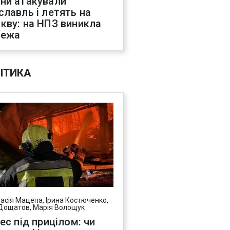
ни атакували
славль і летять на
кву: на НПЗ виникла
жежа
ІТИКА
асія Мацепа, Ірина Костюченко,
Дощатов, Марія Волощук
нес під прицілом: чи