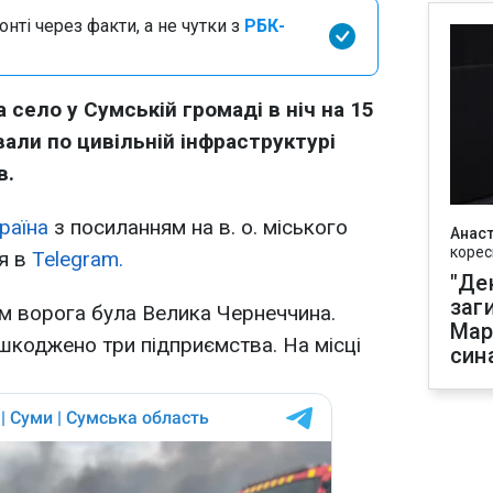
нті через факти, а не чутки з
РБК-
 село у Сумській громаді в ніч на 15
али по цивільній інфраструктурі
в.
раїна
з посиланням на в. о. міського
Анаст
корес
я в
Telegram.
"Де
заг
ом ворога була Велика Чернеччина.
Мар
шкоджено три підприємства. На місці
син