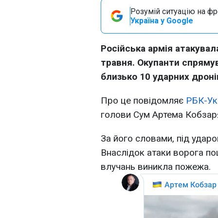
Розумій ситуацію на фро
Україна у Google
Російська армія атакувала
травня. Окупанти спрямув
близько 10 ударних дроні
Про це повідомляє
РБК-Ук
голови Сум Артема Кобзар
За його словами, під удар
Внаслідок атаки ворога по
влучань виникла пожежа.