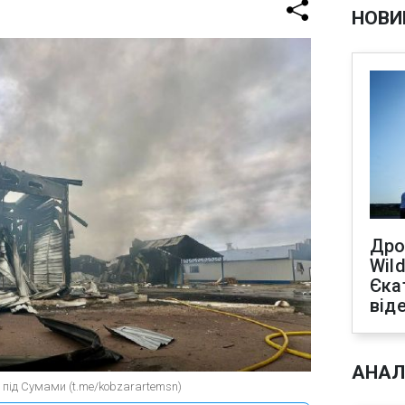
НОВИ
Дро
Wild
Єка
від
АНАЛ
 під Сумами (t.me/kobzarartemsn)