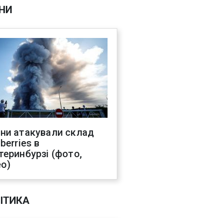
НИ
ни атакували склад
berries в
теринбурзі (фото,
ео)
ІТИКА