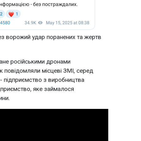
ез ворожий удар поранених та жертв
ване російськими дронами
к повідомляли місцеві ЗМІ, серед
- підприємство з виробництва
дприємство, яке займалося
ини.