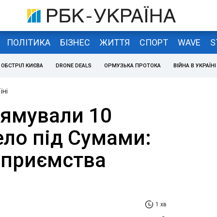
ПОЛІТИКА
БІЗНЕС
ЖИТТЯ
СПОРТ
WAVE
S
ОБСТРІЛ КИЄВА
DRONE DEALS
ОРМУЗЬКА ПРОТОКА
ВІЙНА В УКРАЇНІ
їні
рямували 10
ело під Сумами:
дприємства
1 хв