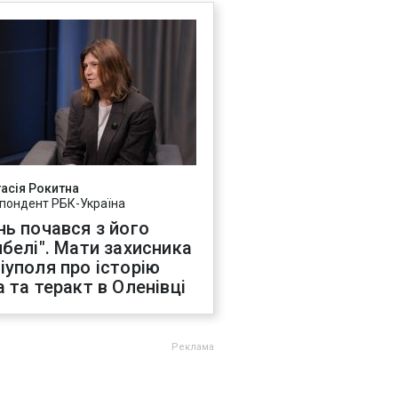
асія Рокитна
пондент РБК-Україна
нь почався з його
ибелі". Мати захисника
іуполя про історію
а та теракт в Оленівці