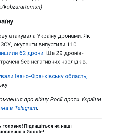
e/kobzarartemsn)
раїну
нову атакувала Україну дронами. Як
 ЗСУ, окупанти випустили 110
ищили 62 дрони.
Ще 29 дронів-
трачені без негативних наслідків.
ували Івано-Франківську область,
ьку.
омлення про війну Росії проти України
їна в Telegram
.
ь головне! Підпишіться на наші
новлення в Google!