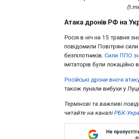
(t.m
Атака дронів РФ на Ук
Росія в ніч на 15 травня з
повідомили Повітряні сили
безпілотників.
Сили ППО зн
імітаторів були локаційно в
Російські дрони вночі атак
також лунали вибухи у Луц
Термінові та важливі повід
читайте на каналі
РБК-Укра
Не пропустіт
о