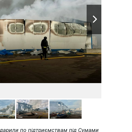
вдарили по підтриємствам під Сумами