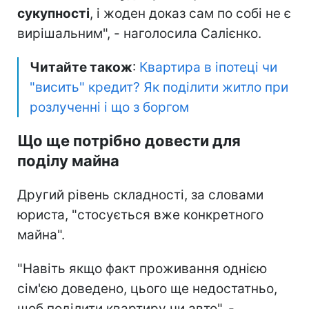
сукупності
, і жоден доказ сам по собі не є
вирішальним", - наголосила Салієнко.
Читайте також
:
Квартира в іпотеці чи
"висить" кредит? Як поділити житло при
розлученні і що з боргом
Що ще потрібно довести для
поділу майна
Другий рівень складності, за словами
юриста, "стосується вже конкретного
майна".
"Навіть якщо факт проживання однією
сім'єю доведено, цього ще недостатньо,
щоб поділити квартиру чи авто", -