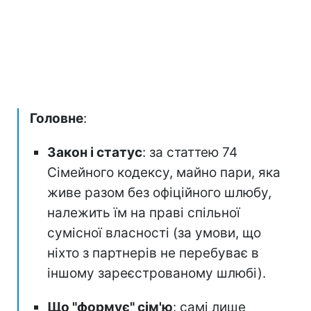
Головне
:
Закон і статус
: за статтею 74
Сімейного кодексу, майно пари, яка
живе разом без офіційного шлюбу,
належить їм на праві спільної
сумісної власності (за умови, що
ніхто з партнерів не перебуває в
іншому зареєстрованому шлюбі).
Що "формує" сім'ю
: самі лише