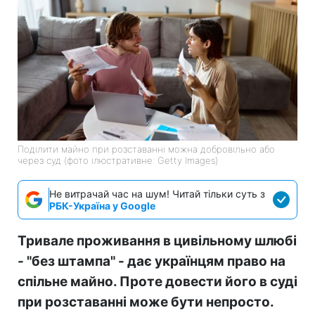
Поділити майно при розставанні можна добровільно або
через суд (фото ілюстративне: Getty Images)
Не витрачай час на шум! Читай тільки суть з
РБК-Україна у Google
Тривале проживання в цивільному шлюбі
- "без штампа" - дає українцям право на
спільне майно. Проте довести його в суді
при розставанні може бути непросто.