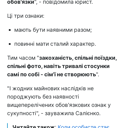
обов'язки
", - повідомила юрист.
Ці три ознаки:
мають бути наявними разом;
повинні мати сталий характер.
Тим часом "
закоханість, спільні поїздки,
спільні фото, навіть тривалі стосунки
самі по собі - сім'ї не створюють
".
"І жодних майнових наслідків не
породжують без наявності
вищеперелічених обов'язкових ознак у
сукупності", - зауважила Салієнко.
Читайте також
:
Коли особисте стає