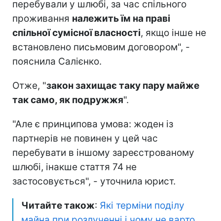
перебували у шлюбі, за час спільного
проживання
належить їм на праві
спільної сумісної власності
, якщо інше не
встановлено письмовим договором", -
пояснила Салієнко.
Отже, "
закон захищає таку пару майже
так само, як подружжя
".
"Але є принципова умова: жоден із
партнерів не повинен у цей час
перебувати в іншому зареєстрованому
шлюбі, інакше стаття 74 не
застосовується", - уточнила юрист.
Читайте також
:
Які терміни поділу
майна при розлученні і чому не варто