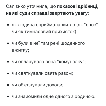
Салієнко уточнила, що
показові дрібниці,
на які суди справді звертають увагу
:
як людина сприймала житло (як "своє"
чи як тимчасовий прихисток);
чи були в неї там речі щоденного
вжитку;
чи оплачувала вона "комуналку";
чи святкували свята разом;
чи об'єднували доходи;
чи знайомили одне одного з родиною.