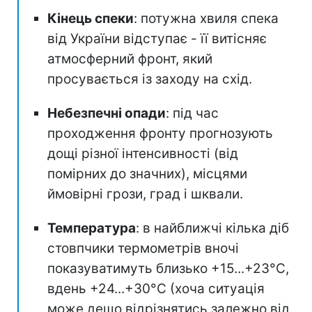
Кінець спеки
: потужна хвиля спека
від України відступає - її витісняє
атмосферний фронт, який
просувається із заходу на схід.
Небезпечні опади
: під час
проходження фронту прогнозують
дощі різної інтенсивності (від
помірних до значних), місцями
ймовірні грози, град і шквали.
Температура
: в найближчі кілька діб
стовпчики термометрів вночі
показуватимуть близько +15...+23°С,
вдень +24...+30°C (хоча ситуація
може дещо відрізнятись залежно від