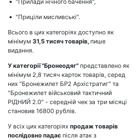
"Прилади нічного бачення",
"Приціли мисливські".
Всього в цих категоріях доступно як
мінімум
31,5 тисяч товарів,
пише
видання.
У категорії "Бронеодяг"
представлено як
мінімум 2,8 тисяч карток товарів, серед
них "Бронежилет БР2 Архістратиг" та
"Бронежилет військовий тактичний
РІДНИЙ 2.0" - середній чек за три місяці
становив 16800 рублів.
У всіх цих категоріях
продаж товарів
послідовно падає
після атак з