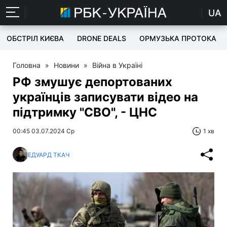
UA
ОБСТРІЛ КИЄВА
DRONE DEALS
ОРМУЗЬКА ПРОТОКА
Головна
»
Новини
»
Війна в Україні
РФ змушує депортованих
українців записувати відео на
підтримку "СВО", - ЦНС
00:45 03.07.2024 Ср
1 хв
ЕДУАРД ТКАЧ