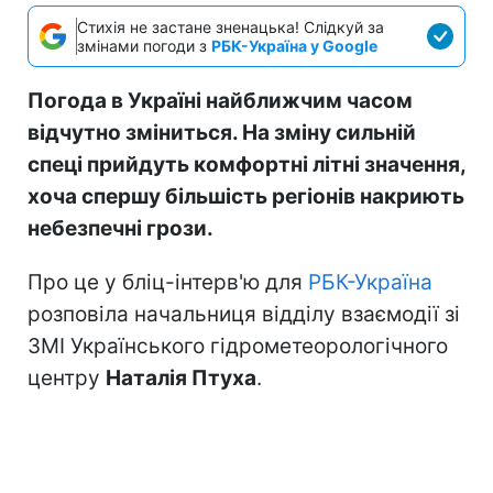
Стихія не застане зненацька! Слідкуй за
змінами погоди з
РБК-Україна у Google
Погода в Україні найближчим часом
відчутно зміниться. На зміну сильній
спеці прийдуть комфортні літні значення,
хоча спершу більшість регіонів накриють
небезпечні грози.
Про це у бліц-інтерв'ю для
РБК-Україна
розповіла начальниця відділу взаємодії зі
ЗМІ Українського гідрометеорологічного
центру
Наталія Птуха
.