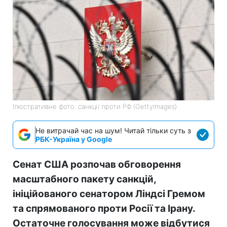
Ілюстративне фото: санкції проти РФ (GettyImages)
Не витрачай час на шум! Читай тільки суть з
РБК-Україна у Google
Сенат США розпочав обговорення
масштабного пакету санкцій,
ініційованого сенатором Ліндсі Гремом
та спрямованого проти Росії та Ірану.
Остаточне голосування може відбутися