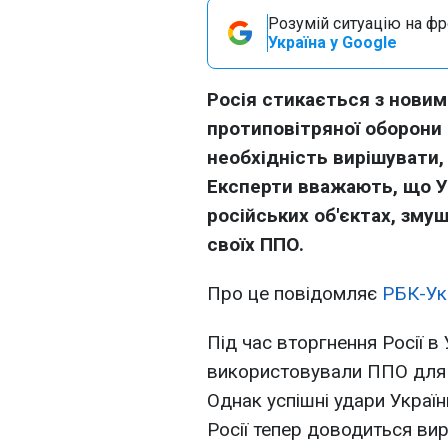
Розумій ситуацію на фро
Україна у Google
Росія стикається з новим
протиповітряної оборони
необхідність вирішувати,
Експерти вважають, що Ук
російських об'єктах, зм
своїх ППО.
Про це повідомляє
РБК-Ук
Під час вторгнення Росії в
використовували ППО для за
Однак успішні удари Україн
Росії тепер доводиться ви