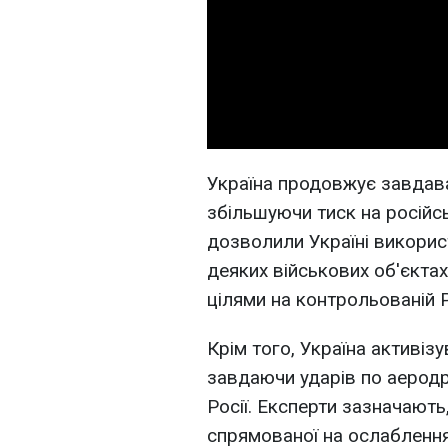
Україна продовжує завдават
збільшуючи тиск на російс
дозволили Україні викори
деяких військових об'єктах
цілями на контрольованій Ро
Крім того, Україна активіз
завдаючи ударів по аеродро
Росії. Експерти зазначають
спрямованої на ослаблення