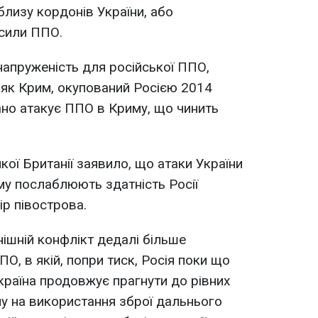
лизу кордонів України, або
 сили ППО.
напруженість для російської ППО,
, як Крим, окупований Росією 2014
ано атакує ППО в Криму, що чинить
ої Британії заявило, що атаки України
му послаблюють здатність Росії
ір півострова.
ішній конфлікт дедалі більше
О, в якій, попри тиск, Росія поки що
країна продовжує прагнути до рівних
у на використання зброї дальнього