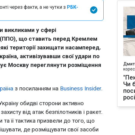
нті через факти, а не чутки з
РБК-
и викликами у сфері
 (ППО), що ставить перед Кремлем
 які території захищати насамперед.
раїна, активізувавши свої удари по
ушує Москву переглянути розміщення
Дмит
корес
"Пек
Чи 
раїна
з посиланням на
Business Insider.
пос
рос
 Україну обидві сторони активно
хисту від атак безпілотників і ракет.
и та її тактика призвели до того, що
рішувати, де розміщувати свої засоби