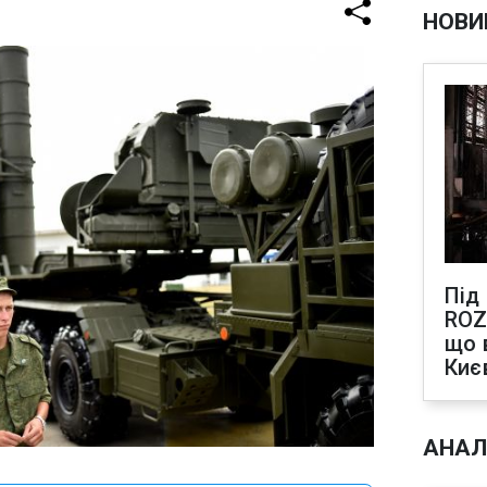
НОВИ
Під
ROZ
що 
Киє
АНАЛ