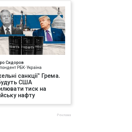
ро Сидоров
пондент РБК-Україна
ельні санкції" Грема.
будуть США
илювати тиск на
ійську нафту