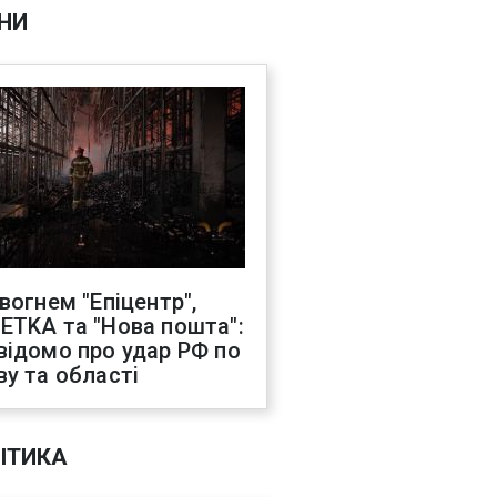
НИ
 вогнем "Епіцентр",
ETKA та "Нова пошта":
відомо про удар РФ по
ву та області
ІТИКА