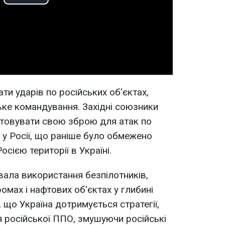
Play
Video
и ударів по російських об'єктах,
ьке командування. Західні союзники
стовувати свою зброю для атак по
 у Росії, що раніше було обмежено
сією території в Україні.
увала використання безпілотників,
мах і нафтових об'єктах у глибині
, що Україна дотримується стратегії,
 російської ППО, змушуючи російські