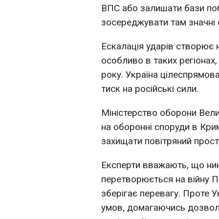
ВПС або залишати бази поб
зосереджувати там значні
Ескалація ударів створює 
особливо в таких регіонах
року. Україна цілеспрямов
тиск на російські сили.
Міністерство оборони Велик
на оборонні споруди в Кри
захищати повітряний прост
Експерти вважають, що нин
перетворюється на війну ПП
зберігає перевагу. Проте У
умов, домагаючись дозвол