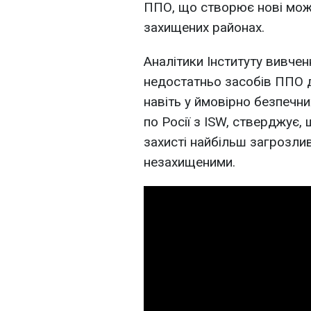
ППО, що створює нові можл
захищених районах.
Аналітики Інституту вивчен
недостатньо засобів ППО дл
навіть у ймовірно безпечн
по Росії з ISW, стверджує
захисті найбільш загрозлив
незахищеними.