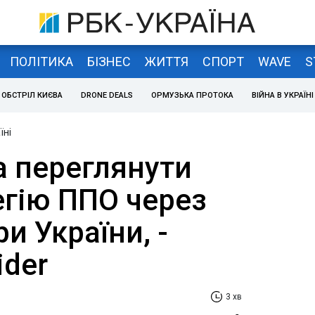
ПОЛІТИКА
БІЗНЕС
ЖИТТЯ
СПОРТ
WAVE
S
ОБСТРІЛ КИЄВА
DRONE DEALS
ОРМУЗЬКА ПРОТОКА
ВІЙНА В УКРАЇНІ
їні
 переглянути
егію ППО через
и України, -
ider
3 хв