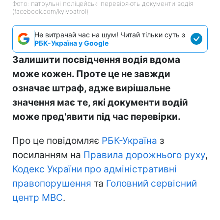
Фото: патрульні поліцейські перевіряють документи водія
(facebook.com/kyivpatrol)
Не витрачай час на шум! Читай тільки суть з
РБК-Україна у Google
Залишити посвідчення водія вдома
може кожен. Проте це не завжди
означає штраф, адже вирішальне
значення має те, які документи водій
може пред'явити під час перевірки.
Про це повідомляє
РБК-Україна
з
посиланням на
Правила дорожнього руху
,
Кодекс України про адміністративні
правопорушення
та
Головний сервісний
центр МВС
.