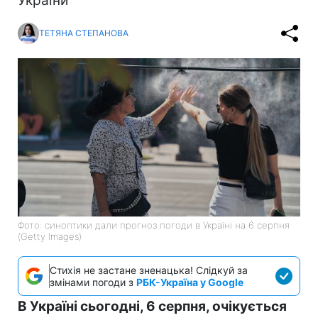
України
ТЕТЯНА СТЕПАНОВА
Фото: синоптики дали прогноз погоди в Україні на 6 серпня
(Getty Images)
Стихія не застане зненацька! Слідкуй за
змінами погоди з
РБК-Україна у Google
В Україні сьогодні, 6 серпня, очікується