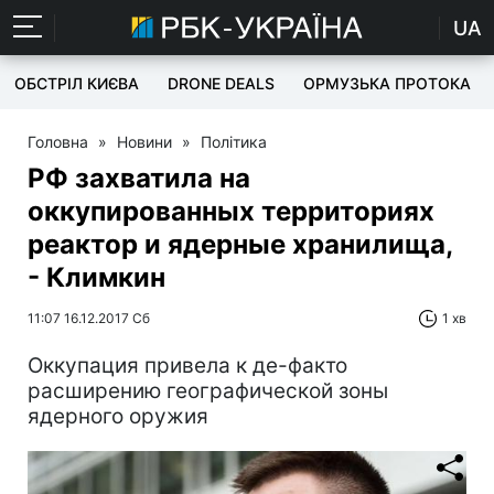
UA
ОБСТРІЛ КИЄВА
DRONE DEALS
ОРМУЗЬКА ПРОТОКА
Головна
»
Новини
»
Політика
РФ захватила на
оккупированных территориях
реактор и ядерные хранилища,
- Климкин
11:07 16.12.2017 Сб
1 хв
Оккупация привела к де-факто
расширению географической зоны
ядерного оружия