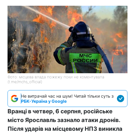
Фото: місцева влада пожежу поки не коментувала
(t.me/mchs_official)
Не витрачай час на шум! Читай тільки суть з
РБК-Україна у Google
Вранці в четвер, 6 серпня, російське
місто Ярославль зазнало атаки дронів.
Після ударів на місцевому НПЗ виникла