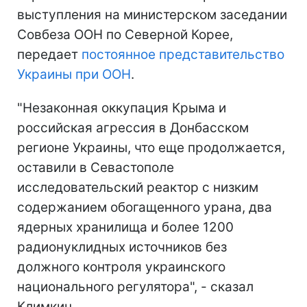
выступления на министерском заседании
Совбеза ООН по Северной Корее,
передает
постоянное представительство
Украины при ООН
.
"Незаконная оккупация Крыма и
российская агрессия в Донбасском
регионе Украины, что еще продолжается,
оставили в Севастополе
исследовательский реактор с низким
содержанием обогащенного урана, два
ядерных хранилища и более 1200
радионуклидных источников без
должного контроля украинского
национального регулятора", - сказал
Климкин.