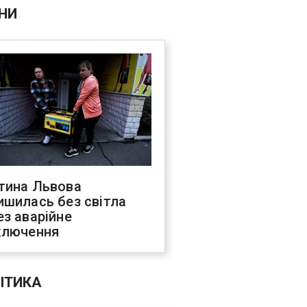
НИ
тина Львова
ишилась без світла
ез аварійне
ключення
ІТИКА