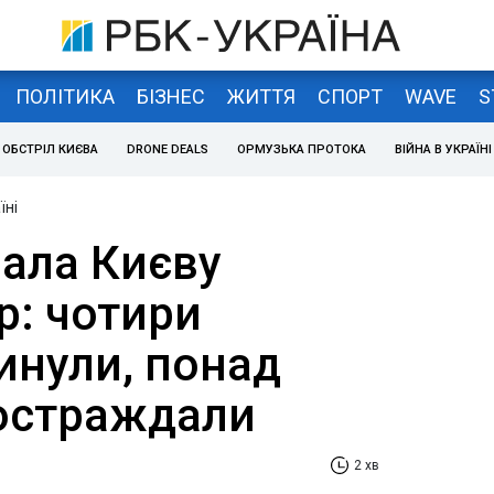
ПОЛІТИКА
БІЗНЕС
ЖИТТЯ
СПОРТ
WAVE
S
ОБСТРІЛ КИЄВА
DRONE DEALS
ОРМУЗЬКА ПРОТОКА
ВІЙНА В УКРАЇНІ
їні
ала Києву
р: чотири
инули, понад
постраждали
2 хв