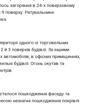
лось загоряння в 24-х поверховому
і 9 поверху. Рятувальники
іка.
ериторії одного із торговельних
2 й 3 поверхів будівлі. За іншими
х автомобілів, в офісних приміщеннях,
ельні будівлі. Огонь окутав та
ентрів
і сталося пошкодження фасаду та
дресою незначні пошкодження покрівлі