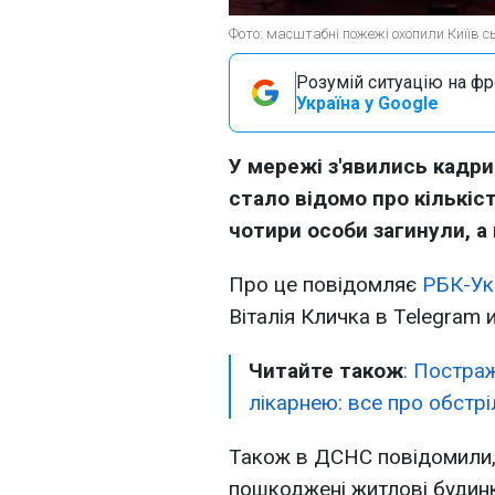
Фото: масштабні пожежі охопили Киїїв с
Розумій ситуацію на фро
Україна у Google
У мережі з'явились кадри 
стало відомо про кількіс
чотири особи загинули, а
Про це повідомляє
РБК-Ук
Віталія Кличка в Telegram 
Читайте також
: Постраж
лікарнею: все про обстрі
Також в ДСНС повідомили,
пошкоджені житлові будинк