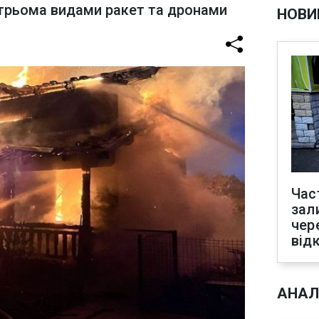
 трьома видами ракет та дронами
НОВИ
Час
зал
чер
від
АНАЛ