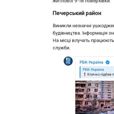
житлової 9-ти поверхівки.
Печерський район
Виникли незначні ушкоджен
будівництва. Інформація о
На місці влучать працюють 
служби.