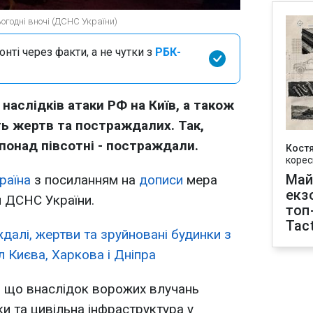
ьогодні вночі (ДСНС України)
нті через факти, а не чутки з
РБК-
наслідків атаки РФ на Київ, а також
ть жертв та постраждалих. Так,
 понад півсотні - постраждали.
Кост
корес
Май
раїна
з посиланням на
дописи
мера
екз
и ДСНС України.
топ
Tact
далі, жертви та зруйновані будинки з
л Києва, Харкова і Дніпра
 що внаслідок ворожих влучань
и та цивільна інфраструктура у