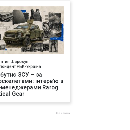
янтин Широкун
пондент РБК-Україна
бутнє ЗСУ – за
оскелетами: інтерв'ю з
-менеджерами Rarog
ical Gear