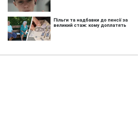
Головна
»
Новини
»
Війна в Україні
В Одеській області вибухом
зачепило автобус повний дітей
16:55 09.08.2026 Нд
2 хв
Ворог знову атакував цивільних
СЕРГІЙ КОЗАЧУК