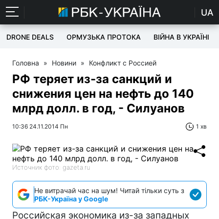
UA
DRONE DEALS
ОРМУЗЬКА ПРОТОКА
ВІЙНА В УКРАЇНІ
Головна
»
Новини
»
Конфликт с Россией
РФ теряет из-за санкций и
снижения цен на нефть до 140
млрд долл. в год, - Силуанов
10:36 24.11.2014 Пн
1 хв
Источник фото: gazeta.ru
Не витрачай час на шум! Читай тільки суть з
РБК-Україна у Google
Российская экономика из-за западных