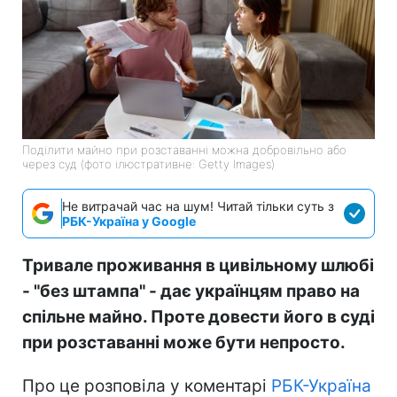
Поділити майно при розставанні можна добровільно або
через суд (фото ілюстративне: Getty Images)
Не витрачай час на шум! Читай тільки суть з
РБК-Україна у Google
Тривале проживання в цивільному шлюбі
- "без штампа" - дає українцям право на
спільне майно. Проте довести його в суді
при розставанні може бути непросто.
Про це розповіла у коментарі
РБК-Україна