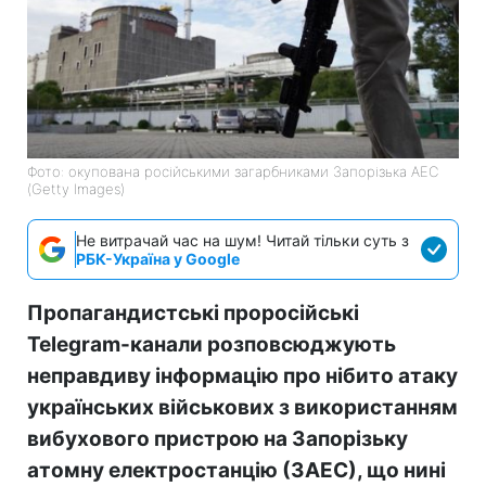
Фото: окупована російськими загарбниками Запорізька АЕС
(Getty Images)
Не витрачай час на шум! Читай тільки суть з
РБК-Україна у Google
Пропагандистські проросійські
Telegram-канали розповсюджують
неправдиву інформацію про нібито атаку
українських військових з використанням
вибухового пристрою на Запорізьку
атомну електростанцію (ЗАЕС), що нині