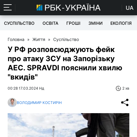
UA
СУСПІЛЬСТВО
ОСВІТА
ГРОШІ
ЗМІНИ
ЕКОЛОГІЯ
Головна
»
Життя
»
Суспільство
У РФ розповсюджують фейк
про атаку ЗСУ на Запорізьку
АЕС. SPRAVDI пояснили хвилю
"вкидів"
00:28 17.03.2024 Нд
2 хв
ВОЛОДИМИР КОСТИРІН