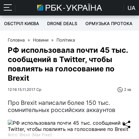
UA
ОБСТРІЛ КИЄВА
DRONE DEALS
ОРМУЗЬКА ПРОТОКА
Головна
»
Новини
»
Політика
РФ использовала почти 45 тыс.
сообщений в Twitter, чтобы
повлиять на голосование по
Brexit
12:16 15.11.2017 Ср
2 хв
Про Brexit написали более 150 тыс.
сомнительных российских аккаунтов
Фото: Brexit (Max Pixel)