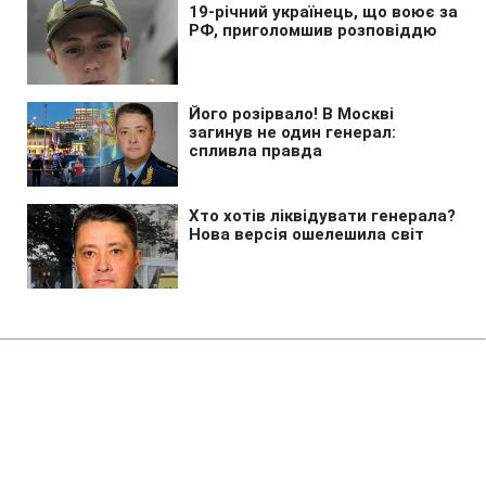
Головна
»
Бізнес
»
Tech
Головна модель Всесвіту може
бути помилковою: темна енергія
під питанням