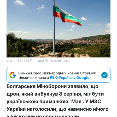
Фото: Прапор Болгарії (flickr com swiv)
Вимкни хаос міжнародних новин! Отримуй
тільки важливе з
РБК-Україна у Google
Болгарське Міноборони заявило, що
дрон, який вибухнув 8 серпня, міг бути
українською приманкою "Мая". У МЗС
України наголосили, що навмисно нічого
в бік країни не спрямовували.