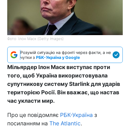
Фото: Ілон Маск (Getty Images)
Розумій ситуацію на фронті через факти, а не
чутки з
РБК-Україна у Google
Мільярдер Ілон Маск виступає проти
того, щоб Україна використовувала
супутникову систему Starlink для ударів
територією Росії. Він вважає, що настав
час укласти мир.
Про це повідомляє
РБК-Україна
з
посиланням на
The Atlantic
.