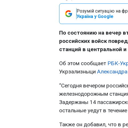
Розумій ситуацію на фро
Україна у Google
По состоянию на вечер в
российских войск повре
станций в центральной и
Об этом сообщает
РБК-Ук
Укрзализныци
Александра
“Сегодня вечером российс
железнодорожным станциям
Задержаны 14 пассажирски
остальные уедут в течение
Также он добавил, что в р