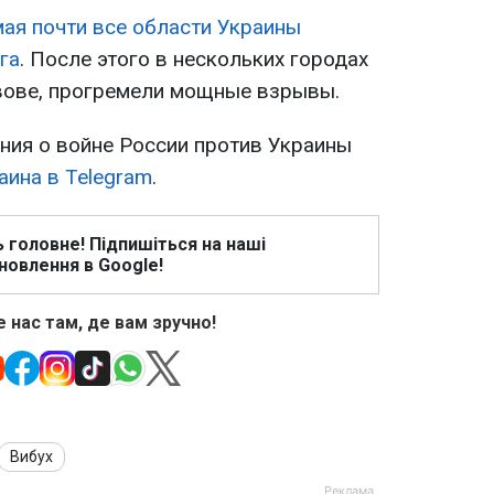
мая почти все области Украины
га
. После этого в нескольких городах
ьвове, прогремели мощные взрывы.
ия о войне России против Украины
аина в Telegram
.
ь головне! Підпишіться на наші
новлення в Google!
 нас там, де вам зручно!
Вибух