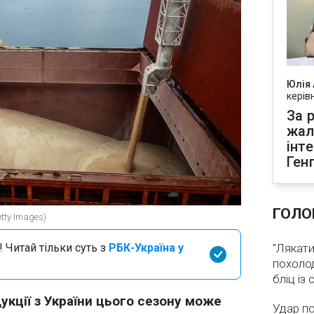
Юлія
керів
За р
жал
інт
Ген
ГОЛО
tty Images)
 Читай тільки суть з
РБК-Україна у
"Лякати
похолод
бліц із
укції з України цього сезону може
Удар по