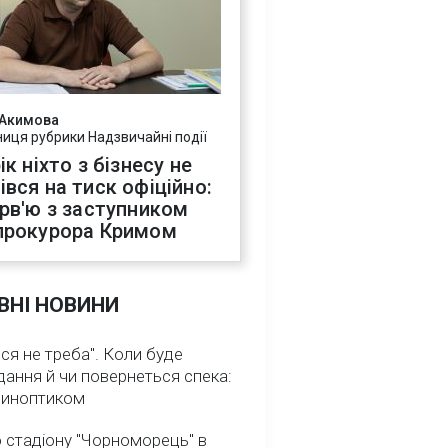
 Акимова
ниця рубрики Надзвичайні події
ік ніхто з бізнесу не
івся на тиск офіційно:
ерв'ю з заступником
прокурора Кримом
ВНІ НОВИНИ
ся не треба". Коли буде
ання й чи повернеться спека:
 синоптиком
 стадіону "Чорноморець" в