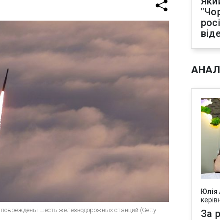
Яки
"Чо
рос
від
АНАЛ
Юлія
керів
в повреждены шесть железнодорожных станций (Getty
За р