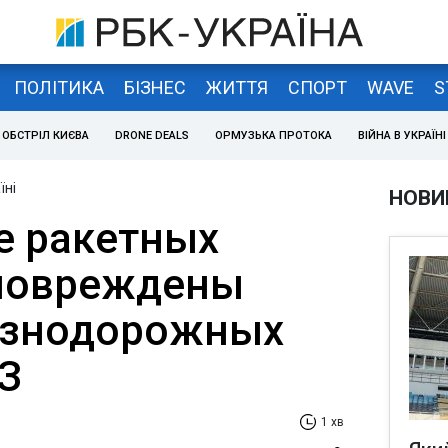
ПОЛІТИКА
БІЗНЕС
ЖИТТЯ
СПОРТ
WAVE
S
ОБСТРІЛ КИЄВА
DRONE DEALS
ОРМУЗЬКА ПРОТОКА
ВІЙНА В УКРАЇНІ
їні
НОВИ
е ракетных
 повреждены
езнодорожных
УЗ
1 хв