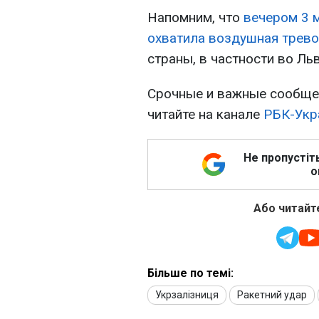
Напомним, что
вечером 3 
охватила воздушная трево
страны, в частности во Л
Срочные и важные сообщен
читайте на канале
РБК-Укр
Не пропустіт
о
Або читайте
Більше по темі:
Укрзалізниця
Ракетний удар