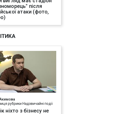
й вигляд має стадіон
рноморець" після
ійської атаки (фото,
ео)
ІТИКА
 Акимова
ниця рубрики Надзвичайні події
ік ніхто з бізнесу не