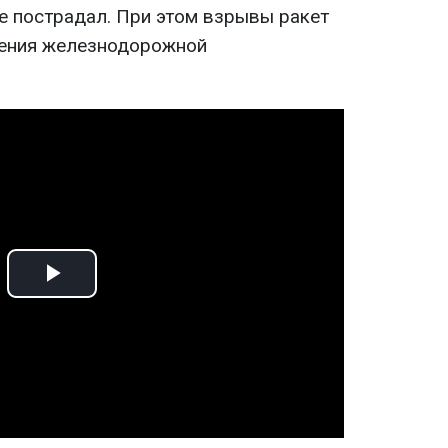
е пострадал. При этом взрывы ракет
ения железнодорожной
Play
Video