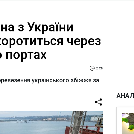
на з України
коротиться через
о портах
2 хв
еревезення українського збіжжя за
АНАЛ