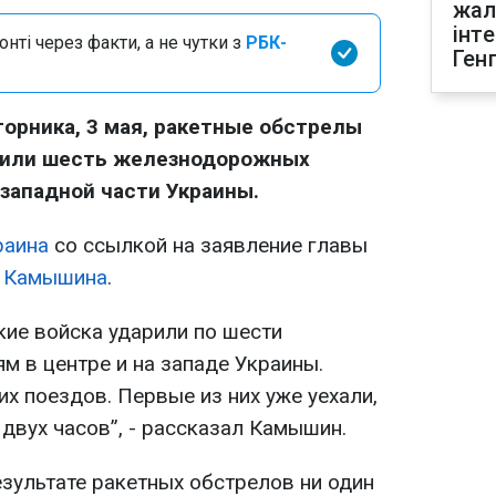
жал
інт
нті через факти, а не чутки з
РБК-
Ген
торника, 3 мая, ракетные обстрелы
дили шесть железнодорожных
 западной части Украины.
раина
со ссылкой на заявление главы
 Камышина
.
кие войска ударили по шести
 в центре и на западе Украины.
х поездов. Первые из них уже уехали,
 двух часов”, - рассказал Камышин.
езультате ракетных обстрелов ни один