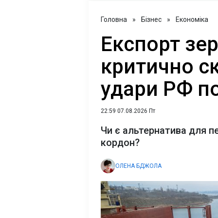
Головна
»
Бізнес
»
Економіка
Експорт зер
критично с
удари РФ п
22:59 07.08.2026 Пт
Чи є альтернатива для п
кордон?
ОЛЕНА БДЖОЛА