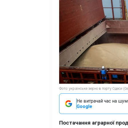
Фото: українське зерно в порту Одеси (Ge
Не витрачай час на шум!
Google
Постачання аграрної прод