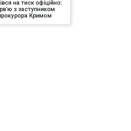
івся на тиск офіційно:
ерв'ю з заступником
прокурора Кримом