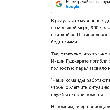
Не витрачай час на шум!
Google
В результате муссонных д
по меньшей мере, 300 чел
ссылкой на Национальное 
бедствиями.
Так, отмечено, что тольк
Индии Гуджарате погибли 
полностью парализовало и
"Наши команды работают в
чтобы облегчить ситуацию"
службы скорой помощи.
Напомним, вчера сообщало