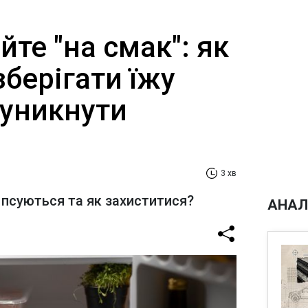
йте "на смак": як
берігати їжу
 уникнути
3 хв
псуються та як захиститися?
АНАЛ