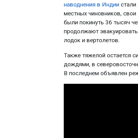
наводнения в Индии
стали 
местных чиновников, свои
были покинуть 36 тысяч ч
продолжают эвакуировать
лодок и вертолетов.
Также тяжелой остается с
дождями, в северовосточн
В последнем объявлен ре