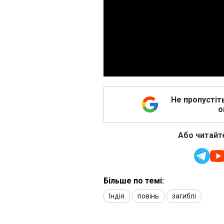
Не пропустіт
о
Або читайте
Більше по темі:
Індія
повінь
загиблі