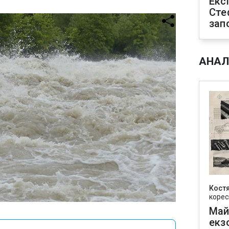
Екс
Сте
зап
АНАЛ
Кост
корес
Май
екз