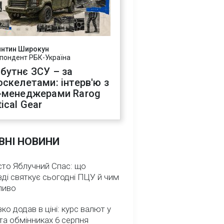
янтин Широкун
пондент РБК-Україна
бутнє ЗСУ – за
оскелетами: інтерв'ю з
-менеджерами Rarog
ical Gear
ВНІ НОВИНИ
сто Яблучний Спас: що
ді святкує сьогодні ПЦУ й чим
ливо
зко додав в ціні: курс валют у
та обмінниках 6 серпня