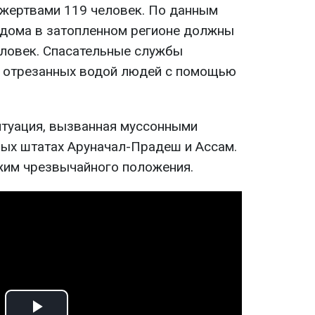
жертвами 119 человек. По данным
 дома в затопленном регионе должны
еловек. Спасательные службы
 отрезанных водой людей с помощью
итуация, вызванная муссонными
ых штатах Аруначал-Прадеш и Ассам.
жим чрезвычайного положения.