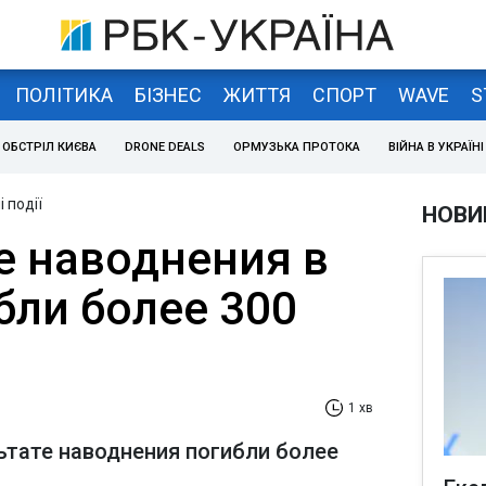
ПОЛІТИКА
БІЗНЕС
ЖИТТЯ
СПОРТ
WAVE
S
ОБСТРІЛ КИЄВА
DRONE DEALS
ОРМУЗЬКА ПРОТОКА
ВІЙНА В УКРАЇНІ
 події
НОВИ
е наводнения в
бли более 300
1 хв
ьтате наводнения погибли более