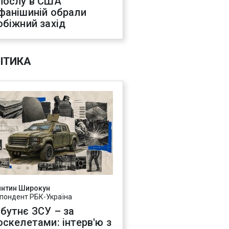
послу в США
фанішиній обрали
обіжний захід
ІТИКА
янтин Широкун
пондент РБК-Україна
бутнє ЗСУ – за
оскелетами: інтерв'ю з