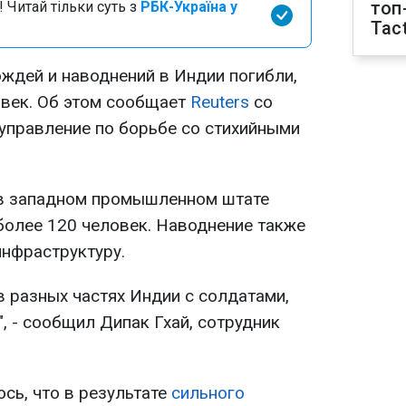
топ
 Читай тільки суть з
РБК-Україна у
Tact
ождей и наводнений в Индии погибли,
овек. Об этом сообщает
Reuters
со
управление по борьбе со стихийными
о в западном промышленном штате
более 120 человек. Наводнение также
нфраструктуру.
 разных частях Индии с солдатами,
, - сообщил Дипак Гхай, сотрудник
сь, что в результате
сильного