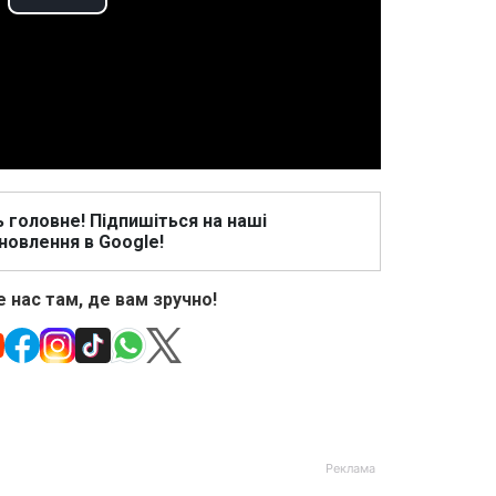
Play
Video
ь головне! Підпишіться на наші
новлення в Google!
 нас там, де вам зручно!