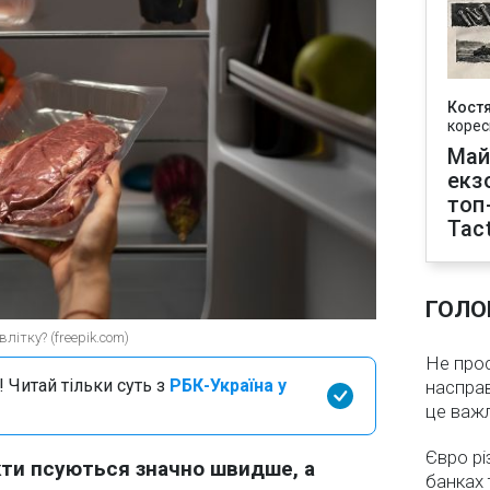
Кост
корес
Май
екз
топ
Tact
ГОЛО
літку? (freepik.com)
Не про
 Читай тільки суть з
РБК-Україна у
насправ
це важ
Євро рі
кти псуються значно швидше, а
банках 