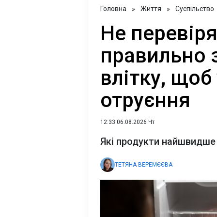
Головна
»
Життя
»
Суспільство
Не перевіря
правильно з
влітку, щоб
отруєння
12:33 06.08.2026 Чт
Які продукти найшвидше 
ТЕТЯНА ВЕРЕМЄЄВА