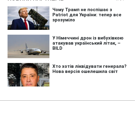
Головна
»
Бізнес
»
Tech
Захист Apple дав збій: iPhone
може зливати вашу IP-адресу