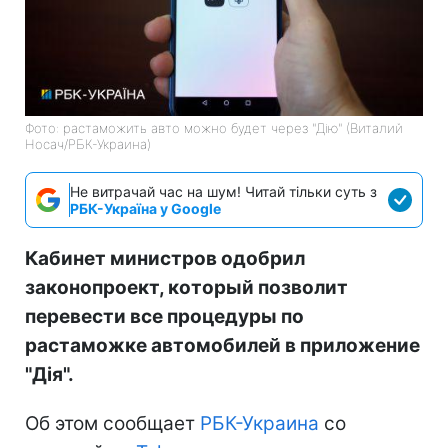
Фото: растаможить авто можно будет через "Дію" (Виталий
Носач/РБК-Украина)
Не витрачай час на шум! Читай тільки суть з
РБК-Україна у Google
Кабинет министров одобрил
законопроект, который позволит
перевести все процедуры по
растаможке автомобилей в приложение
"Дія".
Об этом сообщает
РБК-Украина
со