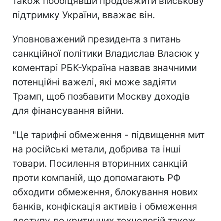
також пообіцявши продовжити військову
підтримку України, вважає він.
Уповноважений президента з питань
санкційної політики Владислав Власюк у
коментарі РБК-Україна назвав значними
потенційні важелі, які може задіяти
Трамп, щоб позбавити Москву доходів
для фінансування війни.
"Це тарифні обмеження - підвищення мит
на російські метали, добрива та інші
товари. Посилення вторинних санкцій
проти компаній, що допомагають РФ
обходити обмеження, блокування нових
банків, конфіскація активів і обмеження
доступу до критичних технологій також