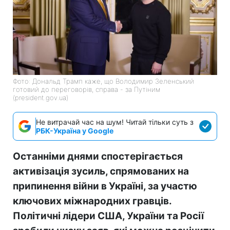
Фото: Дональд Трамп каже, що Володимир Зеленський
готовий до переговорів, справа - за Путіним
(president.gov.ua)
Не витрачай час на шум! Читай тільки суть з
РБК-Україна у Google
Останніми днями спостерігається
активізація зусиль, спрямованих на
припинення війни в Україні, за участю
ключових міжнародних гравців.
Політичні лідери США, України та Росії