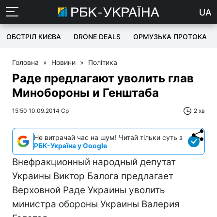
UA
ОБСТРІЛ КИЄВА
DRONE DEALS
ОРМУЗЬКА ПРОТОКА
Головна
»
Новини
»
Політика
Раде предлагают уволить глав
Минобороны и Генштаба
15:50 10.09.2014 Ср
2 хв
Не витрачай час на шум! Читай тільки суть з
РБК-Україна у Google
Внефракционный народный депутат
Украины Виктор Балога предлагает
Верховной Раде Украины уволить
министра обороны Украины Валерия