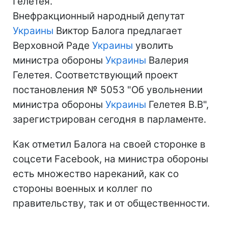
Гелетея.
Внефракционный народный депутат
Украины
Виктор Балога предлагает
Верховной Раде
Украины
уволить
министра обороны
Украины
Валерия
Гелетея. Соответствующий проект
постановления № 5053 "Об увольнении
министра обороны
Украины
Гелетея В.В",
зарегистрирован сегодня в парламенте.
Как отметил Балога на своей сторонке в
соцсети
Facebook
, н
а министра обороны
есть множество нареканий, как со
стороны военных и коллег по
правительству, так и от общественности.