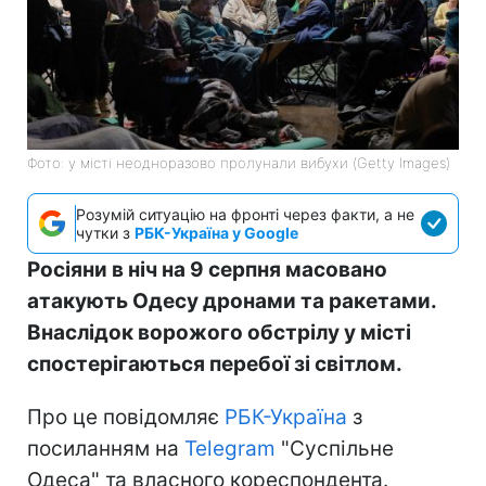
Фото: у місті неодноразово пролунали вибухи (Getty Images)
Розумій ситуацію на фронті через факти, а не
чутки з
РБК-Україна у Google
Росіяни в ніч на 9 серпня масовано
атакують Одесу дронами та ракетами.
Внаслідок ворожого обстрілу у місті
спостерігаються перебої зі світлом.
Про це повідомляє
РБК-Україна
з
посиланням на
Telegram
"Суспільне
Одеса" та власного кореспондента.