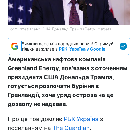
Фото: президент США Дональд Трамп (Getty Images)
Вимкни хаос міжнародних новин! Отримуй
тільки важливе з
РБК-Україна у Google
Американська нафтова компанія
Greenland Energy, пов'язана з оточенням
президента США Дональда Трампа,
готується розпочати буріння в
Гренландії, хоча уряд острова на це
дозволу не надавав.
Про це повідомляє
РБК-Україна
з
посиланням на
The Guardian
.