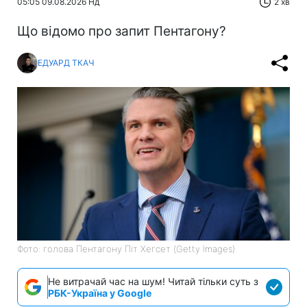
05:05 09.08.2026 Нд
2 хв
Що відомо про запит Пентагону?
ЕДУАРД ТКАЧ
Фото: голова Пентагону Піт Хегсет (Getty Images)
Не витрачай час на шум! Читай тільки суть з
РБК-Україна у Google