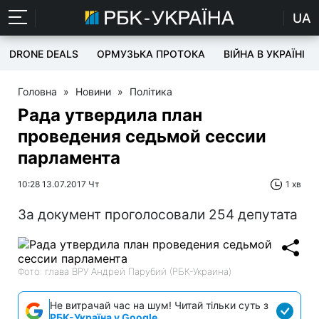
UA
DRONE DEALS
ОРМУЗЬКА ПРОТОКА
ВІЙНА В УКРАЇНІ
Головна
»
Новини
»
Політика
Рада утвердила план
проведения седьмой сессии
парламента
10:28 13.07.2017 Чт
1 хв
За документ проголосовали 254 депутата
Фото: глава ВРУ Андрей Парубий (РБК-Украина)
Не витрачай час на шум! Читай тільки суть з
РБК-Україна у Google