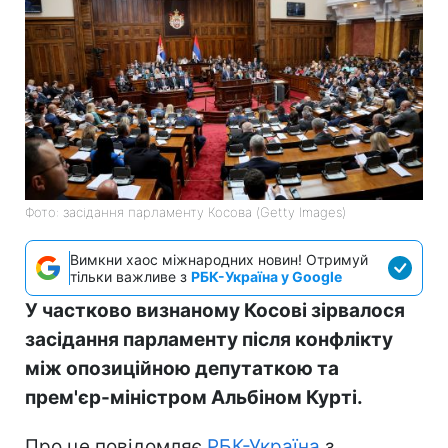
Фото: засідання парламенту Косова (Getty Images)
Вимкни хаос міжнародних новин! Отримуй
тільки важливе з
РБК-Україна у Google
У частково визнаному Косові зірвалося
засідання парламенту після конфлікту
між опозиційною депутаткою та
прем'єр-міністром Альбіном Курті.
Про це повідомляє
РБК-Україна
з