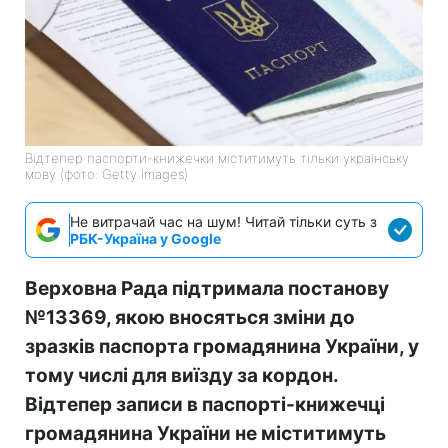
Відтепер паспорти-книжечки міститимуть тільки українську
мову (фото: Getty Images)
Не витрачай час на шум! Читай тільки суть з
РБК-Україна у Google
Верховна Рада підтримала постанову
№13369, якою вносяться зміни до
зразків паспорта громадянина України, у
тому числі для виїзду за кордон.
Відтепер записи в паспорті-книжечці
громадянина України не міститимуть