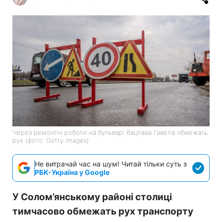
Через ремонтні роботи на бульварі Вацлава Гавела обмежать
рух (фото: Getty Images)
Не витрачай час на шум! Читай тільки суть з
РБК-Україна у Google
У Солом’янському районі столиці
тимчасово обмежать рух транспорту