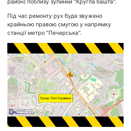
район) поблизу зупинки "Кругла башта".
Під час ремонту рух буде звужено
крайньою правою смугою у напрямку
станції метро "Печерська".