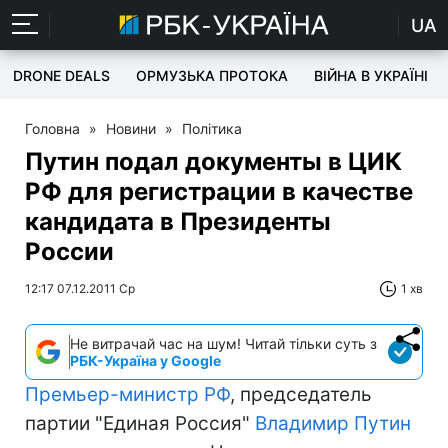
UA
DRONE DEALS
ОРМУЗЬКА ПРОТОКА
ВІЙНА В УКРАЇНІ
Головна
»
Новини
»
Політика
Путин подал документы в ЦИК
РФ для регистрации в качестве
кандидата в Президенты
России
12:17 07.12.2011 Ср
1 хв
Не витрачай час на шум! Читай тільки суть з
РБК-Україна у Google
Премьер-министр
РФ
, председатель
партии "Единая Россия"
Владимир Путин