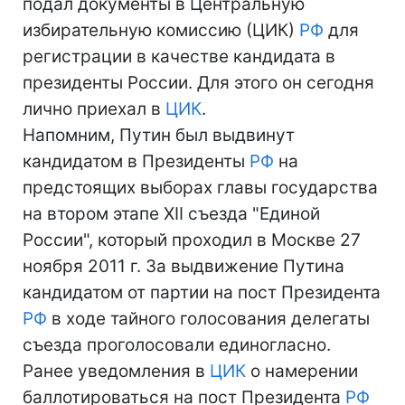
подал документы в Центральную
избирательную комиссию (ЦИК)
РФ
для
регистрации в качестве кандидата в
президенты России. Для этого он сегодня
лично приехал в
ЦИК
.
Напомним, Путин был выдвинут
кандидатом в Президенты
РФ
на
предстоящих выборах главы государства
на втором этапе XII съезда "Единой
России", который проходил в Москве 27
ноября 2011 г. За выдвижение Путина
кандидатом от партии на пост Президента
РФ
в ходе тайного голосования делегаты
съезда проголосовали единогласно.
Ранее уведомления в
ЦИК
о намерении
баллотироваться на пост Президента
РФ