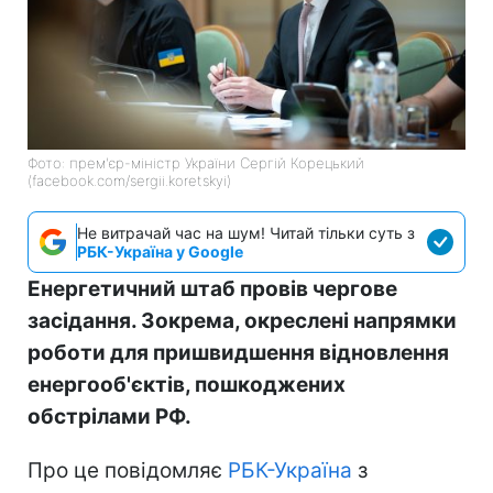
Фото: прем'єр-міністр України Сергій Корецький
(facebook.com/sergii.koretskyi)
Не витрачай час на шум! Читай тільки суть з
РБК-Україна у Google
Енергетичний штаб провів чергове
засідання. Зокрема, окреслені напрямки
роботи для пришвидшення відновлення
енергооб'єктів, пошкоджених
обстрілами РФ.
Про це повідомляє
РБК-Україна
з