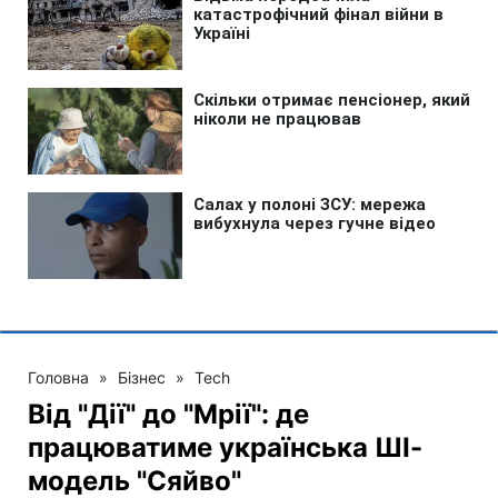
Головна
»
Бізнес
»
Tech
Від "Дії" до "Мрії": де
працюватиме українська ШІ-
модель "Сяйво"