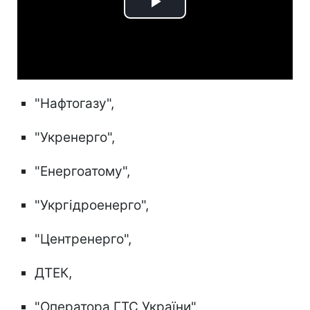
Play
Video
"Нафтогазу",
"Укренерго",
"Енергоатому",
"Укргідроенерго",
"Центренерго",
ДТЕК,
"Оператора ГТС України".