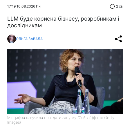
17:19 10.08.2026 Пн
2 хв
LLM буде корисна бізнесу, розробникам і
дослідникам
ОЛЬГА ЗАВАДА
Мінцифра озвучила нові дати запуску "Сяйва" (фото: Getty
Images)