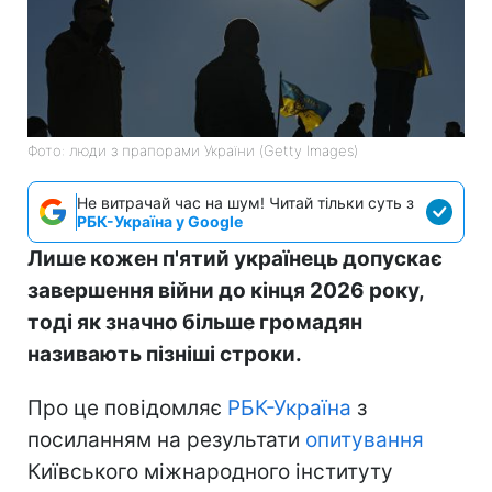
Фото: люди з прапорами України (Getty Images)
Не витрачай час на шум! Читай тільки суть з
РБК-Україна у Google
Лише кожен п'ятий українець допускає
завершення війни до кінця 2026 року,
тоді як значно більше громадян
називають пізніші строки.
Про це повідомляє
РБК-Україна
з
посиланням на результати
опитування
Київського міжнародного інституту